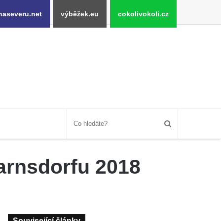
naseveru.net
výběžek.eu
cokolivokoli.cz
arnsdorfu 2018
Související články