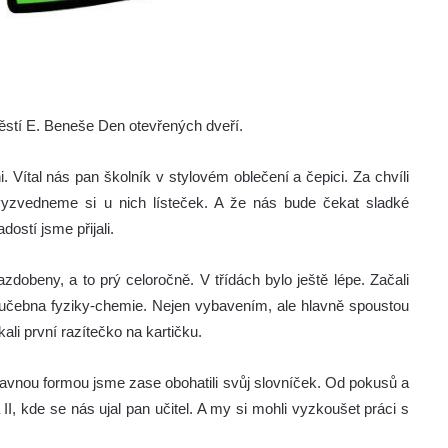
ěstí E. Beneše Den otevřených dveří.
 Vítal nás pan školník v stylovém oblečení a čepici. Za chvíli
 vyzvedneme si u nich lísteček. A že nás bude čekat sladké
ostí jsme přijali.
dobeny, a to prý celoročně. V třídách bylo ještě lépe. Začali
 učebna fyziky-chemie. Nejen vybavením, ale hlavně spoustou
ali první razítečko na kartičku.
Zábavnou formou jsme zase obohatili svůj slovníček. Od pokusů a
 II, kde se nás ujal pan učitel. A my si mohli vyzkoušet práci s