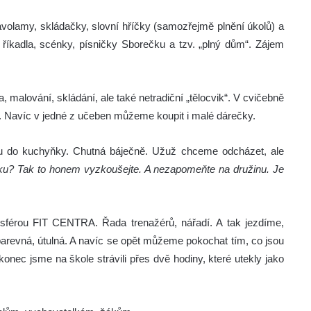
volamy, skládačky, slovní hříčky (samozřejmě plnění úkolů) a
říkadla, scénky, písničky Sborečku a tzv. „plný dům“. Zájem
a, malování, skládání, ale také netradiční „tělocvik“. V cvičebně
ní. Navíc v jedné z učeben můžeme koupit i malé dárečky.
 do kuchyňky. Chutná báječně. Užuž chceme odcházet, ale
itku? Tak to honem vyzkoušejte. A nezapomeňte na družinu. Je
sférou FIT CENTRA. Řada trenažérů, nářadí. A tak jezdíme,
barevná, útulná. A navíc se opět můžeme pokochat tím, co jsou
akonec jsme na škole strávili přes dvě hodiny, které utekly jako