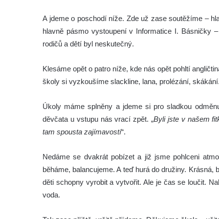
A jdeme o poschodí níže. Zde už zase soutěžíme – hla
hlavně pásmo vystoupení v Informatice I. Básničky – 
rodičů a dětí byl neskutečný.
Klesáme opět o patro níže, kde nás opět pohltí angličtin
školy si vyzkoušíme slackline, lana, prolézání, skáká
Úkoly máme splněny a jdeme si pro sladkou odměnu
děvčata u vstupu nás vrací zpět. „
Byli jste v našem f
tam spousta zajímavostí
“.
Nedáme se dvakrát pobízet a již jsme pohlceni atmo
běháme, balancujeme. A teď hurá do družiny. Krásná, 
děti schopny vyrobit a vytvořit. Ale je čas se loučit. N
voda.