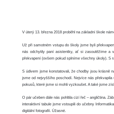
V úterý 13. března 2018 proběhl na základní škole nám
Už při samotném vstupu do školy jsme byli překvapeni.
nás odchytily paní asistentky, ať si zasoutěžíme a
překvapení (ovšem pokud splníme všechny úkoly). S rad
S údivem jsme konstatovali, že chodby jsou krásně naz
jsme od nejvyššího poschodí. Nejvíce nás překvapila
pokusů, které jsme si mohli vyzkoušet. A také jsme získ
O pár učeben dále nás pohltila cizí řeč – angličtina. 
interaktivní tabule jsme vstoupili do učebny Informatika
digitální fotografií. Úžasné.