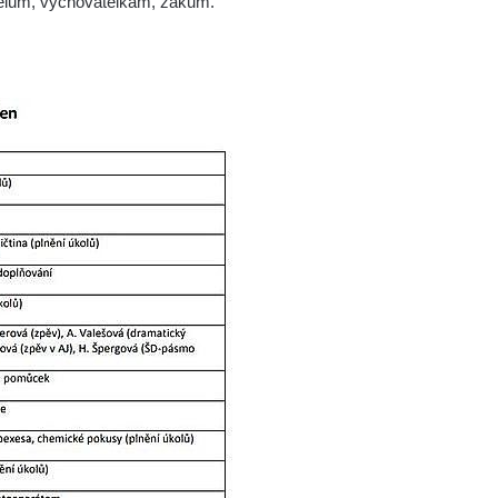
itelům, vychovatelkám, žákům.