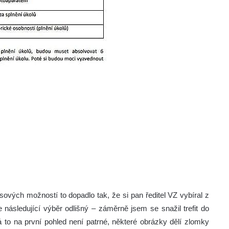
ových možností to dopadlo tak, že si pan ředitel VZ vybíral z
je následující výběr odlišný – záměrně jsem se snažil trefit do
 to na první pohled není patrné, některé obrázky dělí zlomky