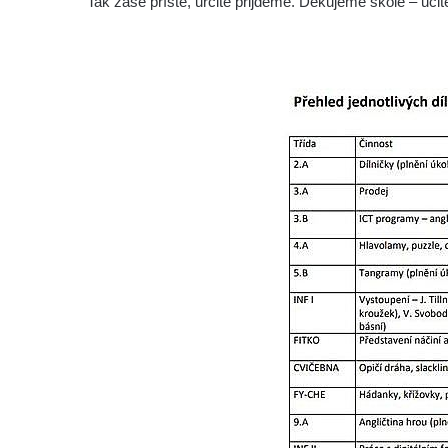
Tak zase příště, určitě přijdeme. Děkujeme škole – uč