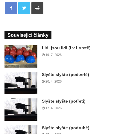
Tisknout
Související články
Lidi jsou lidi (i v Loretě)
19. 7. 2026
Slyšte slyšte (počtvrté)
20. 4. 2026
Slyšte slyšte (potřetí)
17. 4. 2026
Slyšte slyšte (podruhé)