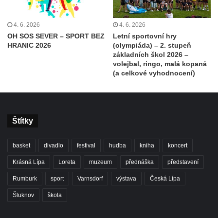
4. 6. 2026
4. 6. 2026
OH SOS SEVER – SPORT BEZ
Letní sportovní hry
HRANIC 2026
(olympiáda) – 2. stupeň
základních škol 2026 –
volejbal, ringo, malá kopaná
(a celkové vyhodnocení)
Štítky
basket
divadlo
festival
hudba
kniha
koncert
Krásná Lípa
Loreta
muzeum
přednáška
představení
Rumburk
sport
Varnsdorf
výstava
Česká Lípa
Šluknov
škola