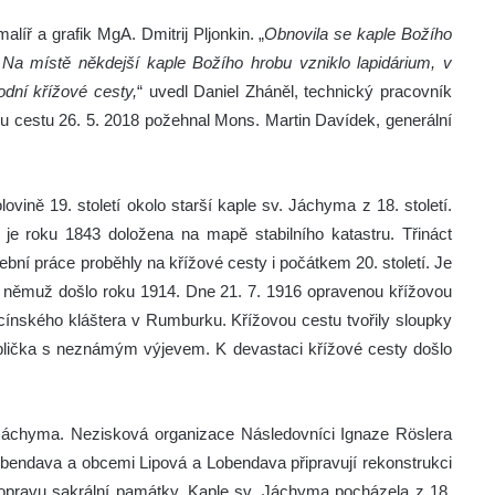
íř a grafik MgA. Dmitrij Pljonkin. „
Obnovila se kaple Božího
 Na místě někdejší kaple Božího hrobu vzniklo lapidárium, v
dní křížové cesty,
“ uvedl Daniel Zháněl, technický pracovník
u cestu 26. 5. 2018 požehnal Mons. Martin Davídek, generální
lovině 19. století okolo starší kaple sv. Jáchyma z 18. století.
je roku 1843 doložena na mapě stabilního katastru. Třináct
bní práce proběhly na křížové cesty i počátkem 20. století. Je
 němuž došlo roku 1914. Dne 21. 7. 1916 opravenou křížovou
ínského kláštera v Rumburku. Křížovou cestu tvořily sloupky
aplička s neznámým výjevem. K devastaci křížové cesty došlo
Jáchyma. Nezisková organizace Následovníci Ignaze Röslera
obendava a obcemi Lipová a Lobendava připravují rekonstrukci
 opravu sakrální památky. Kaple sv. Jáchyma pocházela z 18.