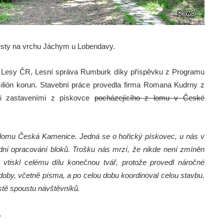
cesty na vrchu Jáchym u Lobendavy.
ník Lesy ČR, Lesní správa Rumburk díky příspěvku z Programu
ilión korun. Stavební práce provedla firma Romana Kudrny z
mi zastaveními z pískovce
pocházejícího z lomu v České
z lomu Česká Kamenice. Jedná se o hořický pískovec, u nás v
í opracování bloků. Trošku nás mrzí, že nikde není zmíněn
vtiskl celému dílu konečnou tvář, protože provedl náročné
by, včetně písma, a po celou dobu koordinoval celou stavbu.
istě spoustu návštěvníků.
.