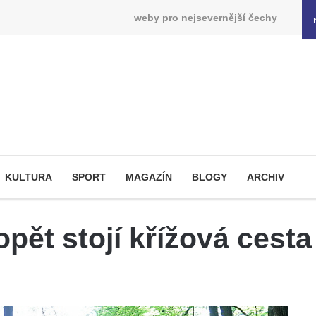
weby pro nejsevernější čechy
KULTURA
SPORT
MAGAZÍN
BLOGY
ARCHIV
pět stojí křížová cesta