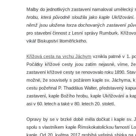
Malby do jednotlivých zastavení namaloval umělecký mal
hrobu, která původně sloužila jako kaple Ukřižování.
němž jsou uložena torza dochovaných zastavení půvo
pro stavební činnost z Lesní správy Rumburk. Křížovo
vikář Biskupství litoměřického.
Křížová cesta na vrchu Jáchym
vznikla patrně v 1. po
Počátky křížové cesty jsou zatím nejasné, víme, že 
zastavení křížové cesty se renovovalo roku 1890. Stave
možné, že souvisely s požárem kaple sv. Jáchyma, k
cestu požehnal P. Thaddäus Walter, představený kapuc
zastavení, kaple Božího hrobu, kaple Ukřižování a k
asi v 60. letech a také v 80. letech 20. století.
Opravy by se v brzké době měla dočkat i kaple sv. 
spolu s vlastníkem kaple Římskokatolickou farností L
kaple. Od 20. května 2017 probíhá veřejná sbírka na