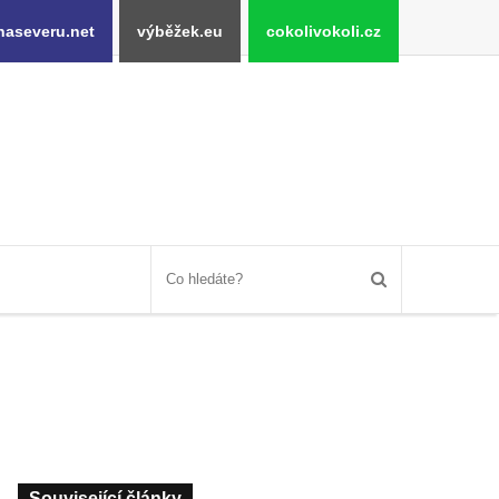
naseveru.net
výběžek.eu
cokolivokoli.cz
Související články