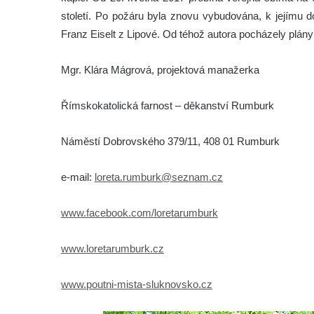
století. Po požáru byla znovu vybudována, k jejímu d
Franz Eiselt z Lipové. Od téhož autora pocházely plány 
Mgr. Klára Mágrová, projektová manažerka
Římskokatolická farnost – děkanství Rumburk
Náměstí Dobrovského 379/11, 408 01 Rumburk
e-mail:
loreta.rumburk@seznam.cz
www.facebook.com/loretarumburk
www.loretarumburk.cz
www.poutni-mista-sluknovsko.cz