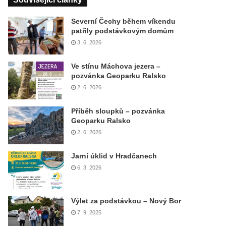
Severní Čechy během víkendu
patřily podstávkovým domům
3. 6. 2026
Ve stínu Máchova jezera –
pozvánka Geoparku Ralsko
2. 6. 2026
Příběh sloupků – pozvánka
Geoparku Ralsko
2. 6. 2026
Jarní úklid v Hradčanech
6. 3. 2026
Výlet za podstávkou – Nový Bor
7. 9. 2025