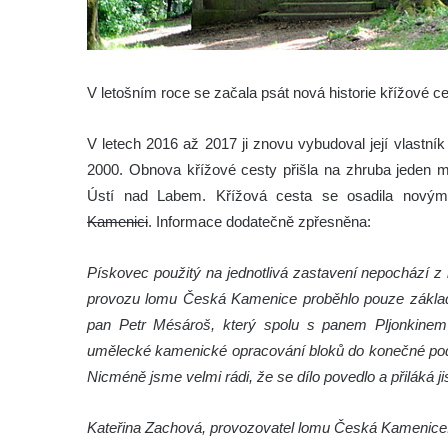
V letošním roce se začala psát nová historie křížové 
V letech 2016 až 2017 ji znovu vybudoval její vlast
2000. Obnova křížové cesty přišla na zhruba jeden m
Ústí nad Labem. Křížová cesta se osadila nový
Kamenici
. Informace dodatečně zpřesněna:
Pískovec použitý na jednotlivá zastavení nepochází 
provozu lomu Česká Kamenice proběhlo pouze základn
pan Petr Mésároš, který spolu s panem Pljonkinem 
umělecké kamenické opracování bloků do konečné podo
Nicméně jsme velmi rádi, že se dílo povedlo a přiláká j
Kateřina Zachová, provozovatel lomu Česká Kamenice