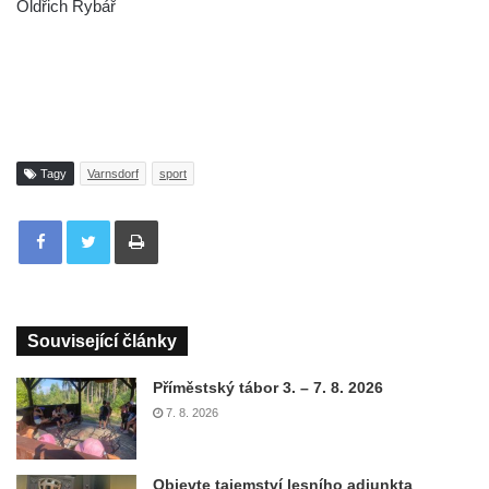
Oldřich Rybář
Tagy
Varnsdorf
sport
Tisknout
Související články
Příměstský tábor 3. – 7. 8. 2026
7. 8. 2026
Objevte tajemství lesního adjunkta