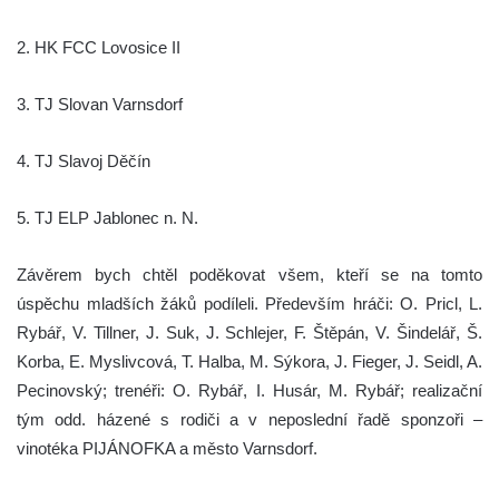
2. HK FCC Lovosice II
3. TJ Slovan Varnsdorf
4. TJ Slavoj Děčín
5. TJ ELP Jablonec n. N.
Závěrem bych chtěl poděkovat všem, kteří se na tomto
úspěchu mladších žáků podíleli. Především hráči: O. Pricl, L.
Rybář, V. Tillner, J. Suk, J. Schlejer, F. Štěpán, V. Šindelář, Š.
Korba, E. Myslivcová, T. Halba, M. Sýkora, J. Fieger, J. Seidl, A.
Pecinovský; trenéři: O. Rybář, I. Husár, M. Rybář; realizační
tým odd. házené s rodiči a v neposlední řadě sponzoři –
vinotéka PIJÁNOFKA a město Varnsdorf.