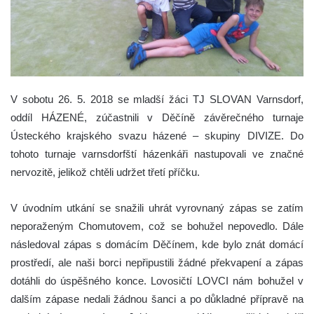
V sobotu 26. 5. 2018 se mladší žáci TJ SLOVAN Varnsdorf,
oddíl HÁZENÉ, zúčastnili v Děčíně závěrečného turnaje
Ústeckého krajského svazu házené – skupiny DIVIZE. Do
tohoto turnaje varnsdorfští házenkáři nastupovali ve značné
nervozitě, jelikož chtěli udržet třetí příčku.
V úvodním utkání se snažili uhrát vyrovnaný zápas se zatím
neporaženým Chomutovem, což se bohužel nepovedlo. Dále
následoval zápas s domácím Děčínem, kde bylo znát domácí
prostředí, ale naši borci nepřipustili žádné překvapení a zápas
dotáhli do úspěšného konce. Lovosičtí LOVCI nám bohužel v
dalším zápase nedali žádnou šanci a po důkladné přípravě na