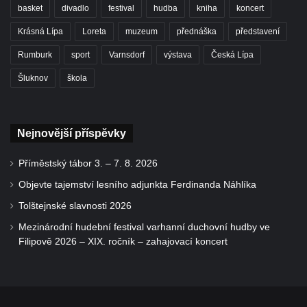
basket
divadlo
festival
hudba
kniha
koncert
Krásná Lípa
Loreta
muzeum
přednáška
představení
Rumburk
sport
Varnsdorf
výstava
Česká Lípa
Šluknov
škola
Nejnovější příspěvky
Příměstský tábor 3. – 7. 8. 2026
Objevte tajemství lesního adjunkta Ferdinanda Náhlíka
Tolštejnské slavnosti 2026
Mezinárodní hudební festival varhanní duchovní hudby ve
Filipově 2026 – XIX. ročník – zahajovací koncert