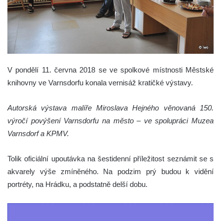
V pondělí 11. června 2018 se ve spolkové místnosti Městské
knihovny ve Varnsdorfu konala vernisáž kratičké výstavy.
Autorská výstava malíře Miroslava Hejného věnovaná 150.
výročí povýšení Varnsdorfu na město – ve spolupráci Muzea
Varnsdorf a KPMV.
Tolik oficiální upoutávka na šestidenní příležitost seznámit se s
akvarely výše zmíněného. Na podzim prý budou k vidění
portréty, na Hrádku, a podstatně delší dobu.