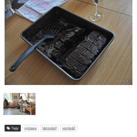
Tagy
výstava
Varnsdorf
vernisáž