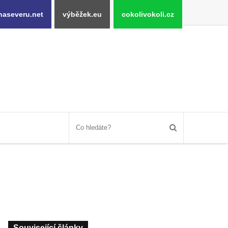
naseveru.net
výběžek.eu
cokolivokoli.cz
Související články