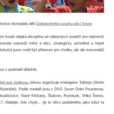
etickou olympiádu dětí
Dobrovolného svazku obcí Sever
.
ém koutě nějaká disciplína od zábavných soutěží pro nejmenší
rovodu starostů měst a obcí, strategicky umístěné a hojně
 Bohužel jsem mohl být přítomen jen chvilku, ale dle komentářů
ou v podstatě důležité.
tíně pod Jedlovou
, kterou organizuje minirigeion Tolštejn (Jiřetín
, Rybniště). Podle medailí jsou v DSO Sever Dolní Poustevna,
ikulášovice, Staré Křečany, Šluknov, Rumburk, Velký Šenov,
17. Hádejte, kdo chybí… (je to něco podobného, jako když ta