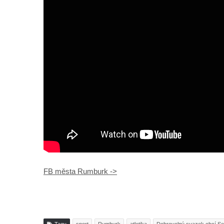
FB města Rumburk ->
Tagy
sport
Rumburk
atletika
Dobrovolný svazek obcí Se