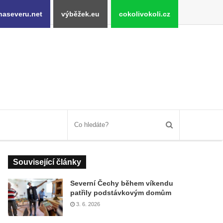
naseveru.net
výběžek.eu
cokolivokoli.cz
Související články
Severní Čechy během víkendu
patřily podstávkovým domům
3. 6. 2026