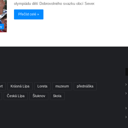
olympiádu dětí Dobrovolného svazku obcí Sever.
Přečíst celé »
hy
rt
Krásná Lípa
Loreta
muzeum
přednáška
Česká Lípa
Šluknov
škola