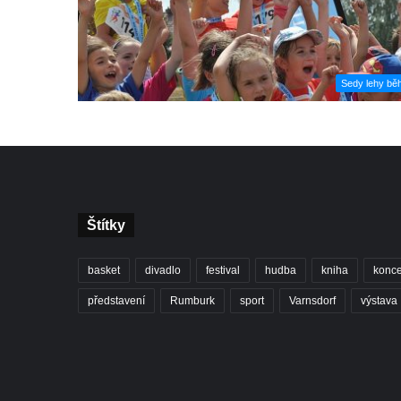
Sedy lehy bě
Štítky
basket
divadlo
festival
hudba
kniha
konce
představení
Rumburk
sport
Varnsdorf
výstava