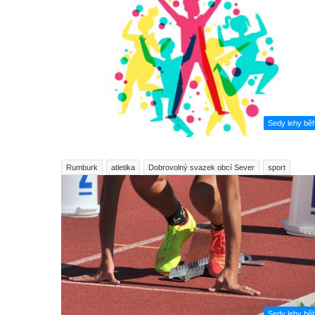
Sedy lehy bě
Rumburk
atletika
Dobrovolný svazek obcí Sever
sport
Sedy lehy bě