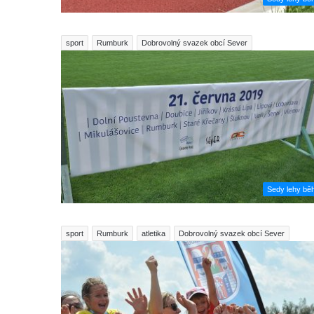
sport
Rumburk
Dobrovolný svazek obcí Sever
Sedy lehy bě
sport
Rumburk
atletika
Dobrovolný svazek obcí Sever