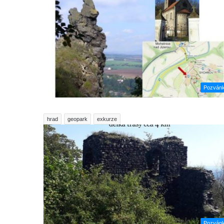
Pozván
hrad
geopark
exkurze
Pozván