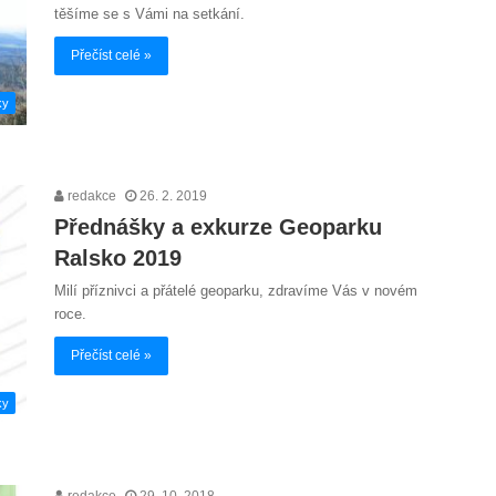
těšíme se s Vámi na setkání.
Přečíst celé »
ky
redakce
26. 2. 2019
Přednášky a exkurze Geoparku
Ralsko 2019
Milí příznivci a přátelé geoparku, zdravíme Vás v novém
roce.
Přečíst celé »
ky
redakce
29. 10. 2018