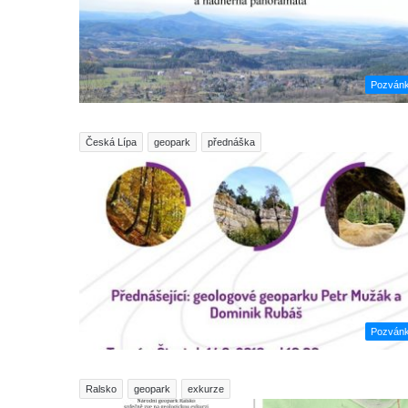
Pozván
Česká Lípa
geopark
přednáška
Pozván
Ralsko
geopark
exkurze