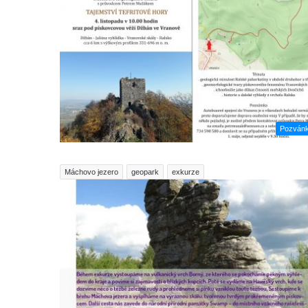
Pozván
Máchovo jezero
geopark
exkurze