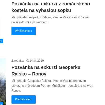
Pozvánka na exkurzi z románského
kostela na vyhaslou sopku
Milí přátelé Geoparku Ralsko, zveme Vás v září 2019 na
další exkurzi s průvodcem.
Přečíst celé »
ky
redakce
14. 8. 2019
Pozvánka na exkurzi Geoparku
Ralsko – Ronov
Milí přátelé Geoparku Ralsko, zveme Vás na srpnovou
exkurzi s průvodcem Petrem Mužákem – tentokráte na vrch
Ronov.
Přečíst celé »
ky