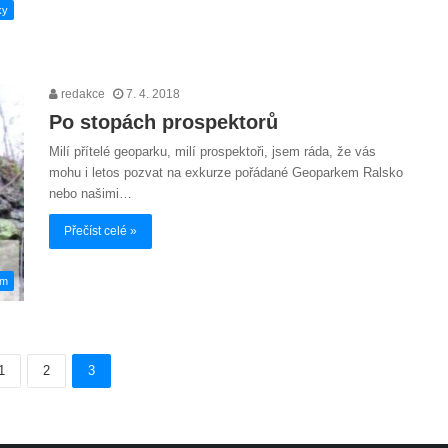
ky
redakce
7. 4. 2018
Po stopách prospektorů
Milí přítelé geoparku, milí prospektoři, jsem ráda, že vás
mohu i letos pozvat na exkurze pořádané Geoparkem Ralsko
nebo našimi…
Přečíst celé »
em
1
2
3