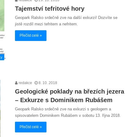
Tajemství tefritové hory
Geopark Ralsko srdečně zve na další exkurzi! Dozvíte se
jistě rozdíl mezi tefritem a nefritem.
Přečíst celé »
ky
redakce
8. 10. 2018
Geologické poklady na březích jezera
– Exkurze s Dominikem Rubášem
Geopark Ralsko srdečně zve na exkurzi s geologem a
spisovatelem Dominikem Rubášem v sobotu 13. října 2018.
Přečíst celé »