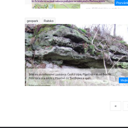
Pozván
geopark
Ralsko
Mejl
«