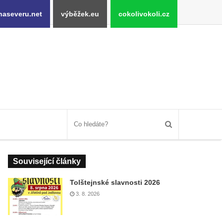
naseveru.net
výběžek.eu
cokolivokoli.cz
Související články
Tolštejnské slavnosti 2026
3. 8. 2026