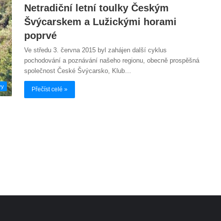
Netradiční letní toulky Českým
Švýcarskem a Lužickými horami
poprvé
Ve středu 3. června 2015 byl zahájen další cyklus
pochodování a poznávání našeho regionu, obecně prospěšná
společnost České Švýcarsko, Klub…
vy
Přečíst celé »