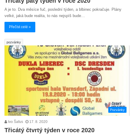
Třicátý pátý týden v roce 2020
A je to. Dva měsíce fuč, poslední týden, a blbinec pokračuje. Plány
velké, jaká bude realita, to nás nejspíš bude…
Přečíst celé »
pozvánky
Pozvánky
Ivo Šafus
17. 8. 2020
Třicátý čtvrtý týden v roce 2020