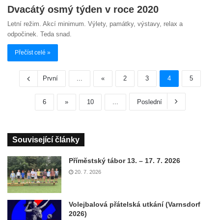
Dvacátý osmý týden v roce 2020
Letní režim. Akcí minimum. Výlety, památky, výstavy, relax a
odpočinek. Teda snad.
Přečíst celé »
První
...
«
2
3
4
5
6
»
10
...
Poslední
Související články
Příměstský tábor 13. – 17. 7. 2026
20. 7. 2026
Volejbalová přátelská utkání (Varnsdorf
2026)