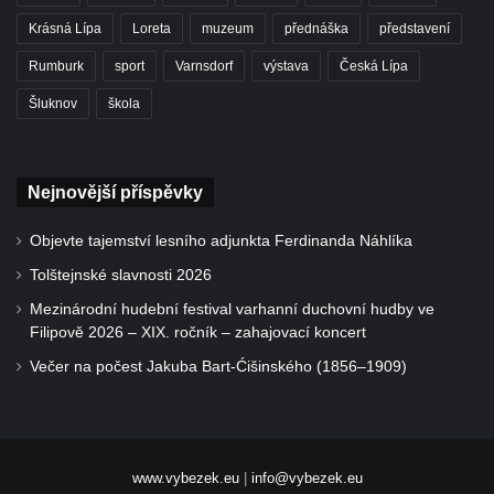
Krásná Lípa
Loreta
muzeum
přednáška
představení
Rumburk
sport
Varnsdorf
výstava
Česká Lípa
Šluknov
škola
Nejnovější příspěvky
Objevte tajemství lesního adjunkta Ferdinanda Náhlíka
Tolštejnské slavnosti 2026
Mezinárodní hudební festival varhanní duchovní hudby ve
Filipově 2026 – XIX. ročník – zahajovací koncert
Večer na počest Jakuba Bart-Ćišinského (1856–1909)
www.vybezek.eu
|
info@vybezek.eu