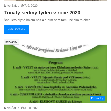
Ivo Šafus
7. 9. 2020
Třicátý sedmý týden v roce 2020
Babí léto plyne kolem nás a s ním sem tam i nějaká ta akce.
Přečíst celé »
pozvánky
Pozvánky
Ivo Šafus
31. 8. 2020