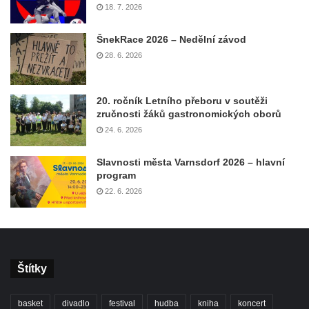
18. 7. 2026
ŠnekRace 2026 – Nedělní závod
28. 6. 2026
20. ročník Letního přeboru v soutěži
zručnosti žáků gastronomických oborů
24. 6. 2026
Slavnosti města Varnsdorf 2026 – hlavní
program
22. 6. 2026
Štítky
basket
divadlo
festival
hudba
kniha
koncert