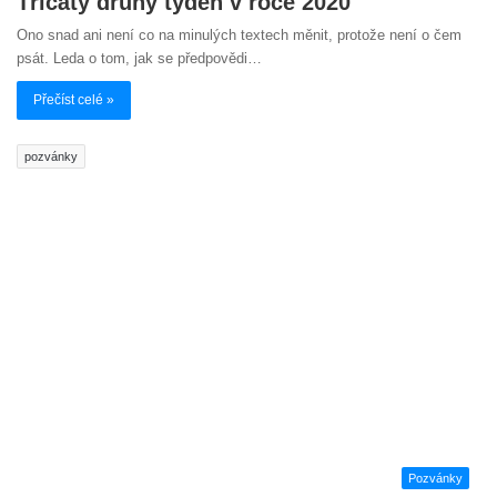
Třicátý druhý týden v roce 2020
Ono snad ani není co na minulých textech měnit, protože není o čem
psát. Leda o tom, jak se předpovědi…
Přečíst celé »
pozvánky
Pozvánky