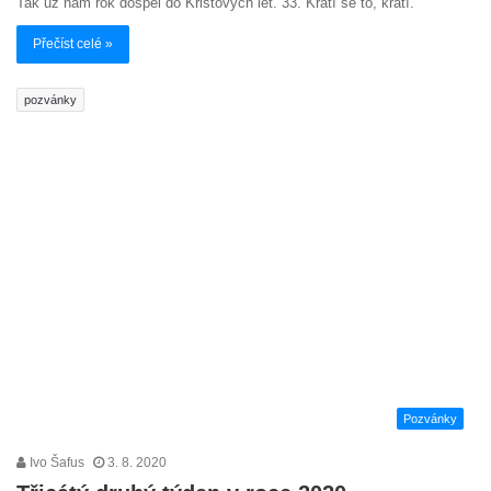
Tak už nám rok dospěl do Kristových let. 33. Krátí se to, krátí.
Přečíst celé »
pozvánky
Pozvánky
Ivo Šafus
3. 8. 2020