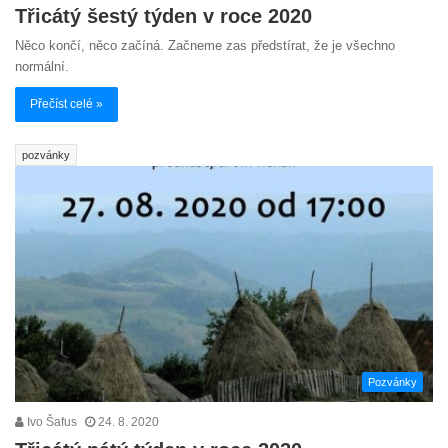
Třicátý šestý týden v roce 2020
Něco končí, něco začíná. Začneme zas předstírat, že je všechno
normální.
Přečíst celé »
pozvánky
Pozvánky
Ivo Šafus
24. 8. 2020