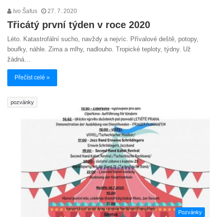
Ivo Šafus
27. 7. 2020
Třicátý první týden v roce 2020
Léto. Katastrofální sucho, navždy a nejvíc. Přívalové deště, potopy,
bouřky, náhle. Zima a mlhy, nadlouho. Tropické teploty, týdny. Už
žádná…
Přečíst celé »
pozvánky
Pozvánky