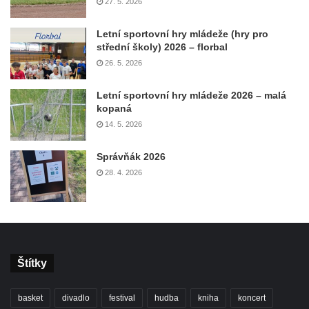
27. 5. 2026
Letní sportovní hry mládeže (hry pro
střední školy) 2026 – florbal
26. 5. 2026
Letní sportovní hry mládeže 2026 – malá
kopaná
14. 5. 2026
Správňák 2026
28. 4. 2026
Štítky
basket
divadlo
festival
hudba
kniha
koncert