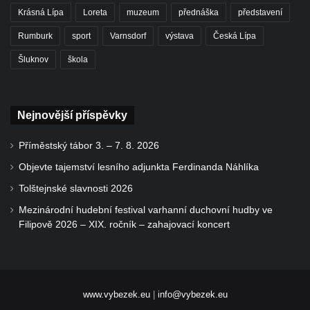
Krásná Lípa
Loreta
muzeum
přednáška
představení
Rumburk
sport
Varnsdorf
výstava
Česká Lípa
Šluknov
škola
Nejnovější příspěvky
Příměstský tábor 3. – 7. 8. 2026
Objevte tajemství lesního adjunkta Ferdinanda Náhlíka
Tolštejnské slavnosti 2026
Mezinárodní hudební festival varhanní duchovní hudby ve
Filipově 2026 – XIX. ročník – zahajovací koncert
www.vybezek.eu
|
info@vybezek.eu