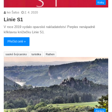
Knihy
Ivo Šafus
2. 4. 2020
Linie S1
V roce 2019 vydalo opavské nakladatelství Perplex nenápadně
křiklavou knížečku Linie S1.
Přečíst celé »
saské švýcarsko
turistika
Rathen
Zprávy