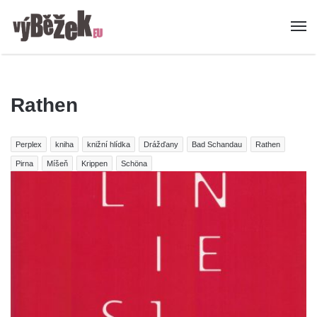
Rathen
Perplex
kniha
knižní hlídka
Drážďany
Bad Schandau
Rathen
Pirna
Míšeň
Krippen
Schöna