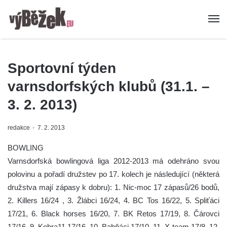
Sportovní týden
varnsdorfských klubů (31.1. –
3. 2. 2013)
redakce
7. 2. 2013
BOWLING
Varnsdorfská bowlingová liga 2012-2013 má odehráno svou
polovinu a pořadí družstev po 17. kolech je následující (některá
družstva mají zápasy k dobru): 1. Nic-moc 17 zápasů/26 bodů,
2. Killers 16/24 , 3. Žlábci 16/24, 4. BC Tos 16/22, 5. Spliťáci
17/21, 6. Black horses 16/20, 7. BK Retos 17/19, 8. Čárovci
17/16, 9. Kobra11 17/16, 10. Bahňáci 17/10, 11. X-team 17/8, 12.