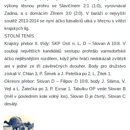
výkony těsnou prohru se Slavičínem 2:1 (1:0), vyrovnával
Zadina, a s domácím Zlínem 3:0 (2:0). V baráži o nejvyšší
soutěž 2013-2014 se nyní áčko futsalistů utká v březnu s vítězi
krajských lig.
STOLNÍ TENIS
Krajský přebor II. třídy: SKP Ústí n. L. D – Slovan A 10:8. V
souboji největších kandidátů sestupu prohrálo varnsdorfské
áčko nejtěsnějším rozdílem, když jeho hráči nedokázali zvítězit
ani v jedné ze tří závěrečných dvouher. Body pro družstvo
získali V. Chlan 3, P. Šimek a J. Peleška po 2, L. Žítek 1.
Okresní přebor: Slovan D – Filipov D 10:8, body J. Sláma, V.
Vejl a L. Žatečka po 3, P. Exnar 1. Tabulku OP vede Slovan B
(měl v posledním kole volný los), Slovan D je čtvrtý, Slovan C
desátý.