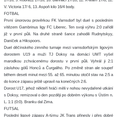
V. Victoria 17/ 6, 13. Aspoň kilo 16/4 body.
FOTBAL
První únorovou prověrkou FK Varnsdorf byl duel s posledním
vítězem Gambrinus ligy FC Liberec. Ten svoji výhru 2:0 zařídil
již v první půli. Na druhé straně šance zahodili Rudnytskyy,
Daníček a Hikspoors.
Duel děčínského zimního turnaje mezi varnsdorfským ligovým
dorostem U19 a muži TJ Doksy na domácí UMT vyšel
marodkou zchvácenému dorostu v první půli. Vyhrál ji 2:1
zásluhou gólů Honců a Čurgaliho. Po změně stran ale soupeř
během deseti minut mezi 55. až 65. minutou otočil stav na 2:5 a
do konce zápasu ještě upravil na konečných 2:6.
Dorost U17, jehož někteří hráči měli v nohou nevydařené utkání
s Doksy, remizoval o den později po dobrém výkonu s Ústím n.
L. 1:1 (0:0). Branku dal Zima.
FUTSAL
Poslední ligové zápasy A-týmu JK Trans přinesly i přes dobré