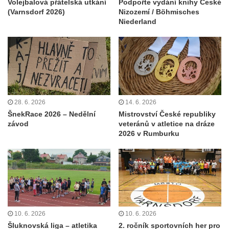
Volejbalová přátelská utkání
Podpořte vydání knihy České
(Varnsdorf 2026)
Nizozemí / Böhmisches
Niederland
28. 6. 2026
14. 6. 2026
ŠnekRace 2026 – Nedělní
Mistrovství České republiky
závod
veteránů v atletice na dráze
2026 v Rumburku
10. 6. 2026
10. 6. 2026
Šluknovská liga – atletika
2. ročník sportovních her pro