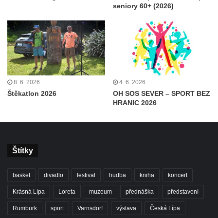
seniory 60+ (2026)
8. 6. 2026
4. 6. 2026
Štěkatlon 2026
OH SOS SEVER – SPORT BEZ
HRANIC 2026
Štítky
basket
divadlo
festival
hudba
kniha
koncert
Krásná Lípa
Loreta
muzeum
přednáška
představení
Rumburk
sport
Varnsdorf
výstava
Česká Lípa