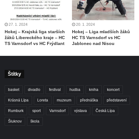
27. 1. 2024
20. 1. 2024
Hokej – Krajská liga starších
Hokej – Liga mladších žáků
žáků Libereckého kraje – HC
HC TS Varnsdorf vs HC
TS Varnsdorf vs HC Frýdlant
Jablonec nad Nisou
Štítky
basket
divadlo
festival
hudba
kniha
koncert
Krásná Lípa
Loreta
muzeum
přednáška
představení
Rumburk
sport
Varnsdorf
výstava
Česká Lípa
Šluknov
škola