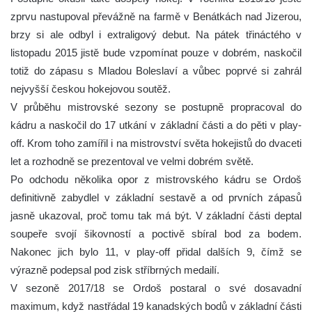
zprvu nastupoval převážně na farmě v Benátkách nad Jizerou,
brzy si ale odbyl i extraligový debut. Na pátek třináctého v
listopadu 2015 jistě bude vzpomínat pouze v dobrém, naskočil
totiž do zápasu s Mladou Boleslaví a vůbec poprvé si zahrál
nejvyšší českou hokejovou soutěž.
V průběhu mistrovské sezony se postupně propracoval do
kádru a naskočil do 17 utkání v základní části a do pěti v play-
off. Krom toho zamířil i na mistrovství světa hokejistů do dvaceti
let a rozhodně se prezentoval ve velmi dobrém světě.
Po odchodu několika opor z mistrovského kádru se Ordoš
definitivně zabydlel v základní sestavě a od prvních zápasů
jasně ukazoval, proč tomu tak má být. V základní části deptal
soupeře svojí šikovností a poctivě sbíral bod za bodem.
Nakonec jich bylo 11, v play-off přidal dalších 9, čímž se
výrazně podepsal pod zisk stříbrných medailí.
V sezoně 2017/18 se Ordoš postaral o své dosavadní
maximum, když nastřádal 19 kanadských bodů v základní části