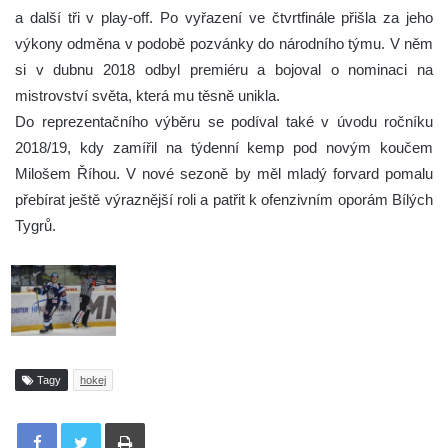
a další tři v play-off. Po vyřazení ve čtvrtfinále přišla za jeho
výkony odměna v podobě pozvánky do národního týmu. V něm
si v dubnu 2018 odbyl premiéru a bojoval o nominaci na
mistrovství světa, která mu těsně unikla.
Do reprezentačního výběru se podíval také v úvodu ročníku
2018/19, kdy zamířil na týdenní kemp pod novým koučem
Milošem Říhou. V nové sezoně by měl mladý forvard pomalu
přebírat ještě výraznější roli a patřit k ofenzivním oporám Bílých
Tygrů.
Tagy
hokej
Tisknout