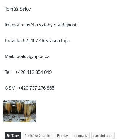
Tomáš Salov
tiskový mluvčí a vztahy s veřejností
Pražská 52, 407 46 Krásná Lípa
Mail: t.salov@npcs.cz
Tel.: +420 412 354 049
GSM: +420 737 276 865
Tagy
české švýcarsko
Brtníky
ledopády
národní park