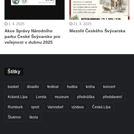
1. 4. 2025
21. 3. 2025
Akce Správy Národního
Mezolit Českého Švýcarska
parku České Švýcarsko pro
veřejnost v dubnu 2025
Štítky
basket
divadlo
festival
hudba
kniha
koncert
Krásná Lípa
Loreta
muzeum
přednáška
představení
Rumburk
sport
Varnsdorf
výstava
Česká Lípa
Šluknov
škola