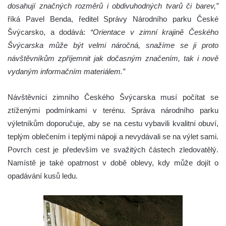
dosahují značných rozměrů i obdivuhodných tvarů či barev,”
říká Pavel Benda, ředitel Správy Národního parku České
Švýcarsko, a dodává:
“Orientace v zimní krajině Českého
Švýcarska může být velmi náročná, snažíme se ji proto
návštěvníkům zpříjemnit jak dočasným značením, tak i nově
vydaným informačním materiálem.”
Návštěvníci zimního Českého Švýcarska musí počítat se
ztíženými podmínkami v terénu. Správa národního parku
výletníkům doporučuje, aby se na cestu vybavili kvalitní obuví,
teplým oblečením i teplými nápoji a nevydávali se na výlet sami.
Povrch cest je především ve svažitých částech zledovatělý.
Namístě je také opatrnost v době oblevy, kdy může dojít o
opadávání kusů ledu.