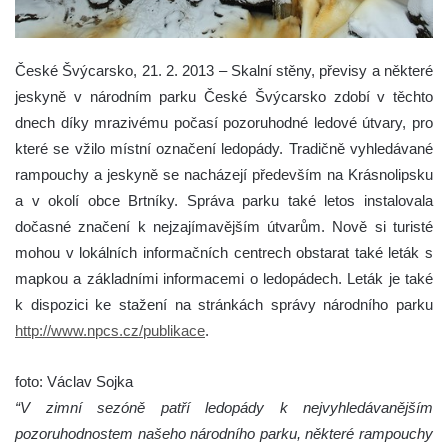
České Švýcarsko, 21. 2. 2013 – Skalní stěny, převisy a některé
jeskyně v národním parku České Švýcarsko zdobí v těchto
dnech díky mrazivému počasí pozoruhodné ledové útvary, pro
které se vžilo místní označení ledopády. Tradičně vyhledávané
rampouchy a jeskyně se nacházejí především na Krásnolipsku
a v okolí obce Brtníky. Správa parku také letos instalovala
dočasné značení k nejzajímavějším útvarům. Nově si turisté
mohou v lokálních informačních centrech obstarat také leták s
mapkou a základními informacemi o ledopádech. Leták je také
k dispozici ke stažení na stránkách správy národního parku
http://www.npcs.cz/publikace
.
foto: Václav Sojka
“V zimní sezóně patří ledopády k nejvyhledávanějším
pozoruhodnostem našeho národního parku, některé rampouchy