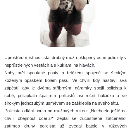
Uprostřed místnosti stál drobný muž obklopený osmi policisty v
neprůstřelných vestách a s kuklami na hlavách.
Nohy měl spoutané pouty a řetězem spojené se širokým
koženým opaskem kolem pasu. Ve chvíli, kdy nastavil svá
zápěstí, aby je dvěma stříbrnými náramky spojil policista k
sobě, přiťapkala špalírem policistů asi roční holčička a se
širokým jednozubým úsměvem se zašklebila na svého tátu.
Policista odtáhl pouta od mužových rukou: „Nechcete ještě na
chvíli obejmout dceru?“ zeptal se zúčastněně zatčeného,
zatímco druhý policista už zvedal batole v růžových