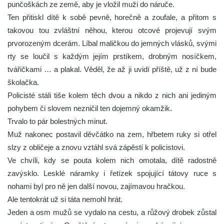
punčoškách ze země, aby je vložil muži do náruče.
Ten přitiskl dítě k sobě pevně, horečně a zoufale, a přitom s
takovou tou zvláštní něhou, kterou otcové projevují svým
prvorozeným dcerám. Líbal maličkou do jemných vlásků, svými
rty se loučil s každým jejím prstíkem, drobným nosíčkem,
tvářičkami … a plakal. Věděl, že až ji uvidí příště, už z ní bude
školačka.
Policisté stáli tiše kolem těch dvou a nikdo z nich ani jediným
pohybem či slovem nezničil ten dojemný okamžik.
Trvalo to pár bolestných minut.
Muž nakonec postavil děvčátko na zem, hřbetem ruky si otřel
slzy z obličeje a znovu vztáhl svá zápěstí k policistovi.
Ve chvíli, kdy se pouta kolem nich omotala, dítě radostně
zavýsklo. Lesklé náramky i řetízek spojující tátovy ruce s
nohami byl pro ně jen další novou, zajímavou hračkou.
Ale tentokrát už si táta nemohl hrát.
Jeden a osm mužů se vydalo na cestu, a růžový drobek zůstal