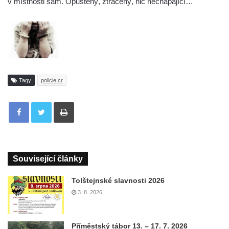
v místnosti sám. Opuštěný, ztracený, nic nechápající…
Tagy
policie cr
Tisknout
Související články
Tolštejnské slavnosti 2026
3. 8. 2026
Příměstský tábor 13. – 17. 7. 2026