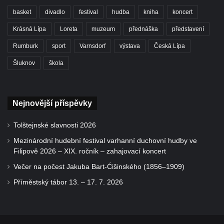
basket
divadlo
festival
hudba
kniha
koncert
Krásná Lípa
Loreta
muzeum
přednáška
představení
Rumburk
sport
Varnsdorf
výstava
Česká Lípa
Šluknov
škola
Nejnovější příspěvky
Tolštejnské slavnosti 2026
Mezinárodní hudební festival varhanní duchovní hudby ve
Filipově 2026 – XIX. ročník – zahajovací koncert
Večer na počest Jakuba Bart-Ćišinského (1856–1909)
Příměstský tábor 13. – 17. 7. 2026