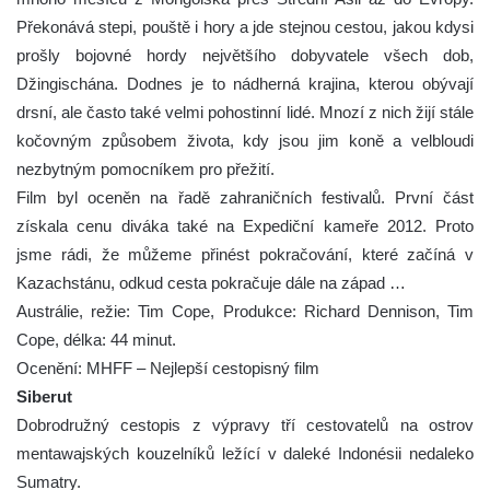
Překonává stepi, pouště i hory a jde stejnou cestou, jakou kdysi
prošly bojovné hordy největšího dobyvatele všech dob,
Džingischána. Dodnes je to nádherná krajina, kterou obývají
drsní, ale často také velmi pohostinní lidé. Mnozí z nich žijí stále
kočovným způsobem života, kdy jsou jim koně a velbloudi
nezbytným pomocníkem pro přežití.
Film byl oceněn na řadě zahraničních festivalů. První část
získala cenu diváka také na Expediční kameře 2012. Proto
jsme rádi, že můžeme přinést pokračování, které začíná v
Kazachstánu, odkud cesta pokračuje dále na západ …
Austrálie, režie: Tim Cope, Produkce: Richard Dennison, Tim
Cope, délka: 44 minut.
Ocenění: MHFF – Nejlepší cestopisný film
Siberut
Dobrodružný cestopis z výpravy tří cestovatelů na ostrov
mentawajských kouzelníků ležící v daleké Indonésii nedaleko
Sumatry.