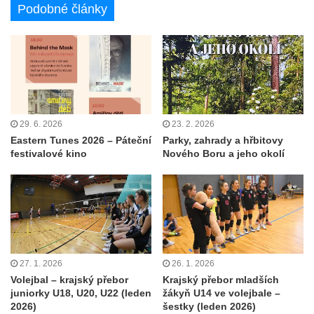
Podobné články
29. 6. 2026
23. 2. 2026
Eastern Tunes 2026 – Páteční
Parky, zahrady a hřbitovy
festivalové kino
Nového Boru a jeho okolí
27. 1. 2026
26. 1. 2026
Volejbal – krajský přebor
Krajský přebor mladších
juniorky U18, U20, U22 (leden
žákyň U14 ve volejbale –
2026)
šestky (leden 2026)