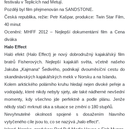
festivalu v Teplicích nad Metují.
Později byl film přejmenován na SANDSTONE.
Česká republika, režie: Petr Kašpar, produkce: Twin Star Film,
40 minut
Ocenění: MHFF 2012 – Nejlepší dokumentární film a Cena
diváka
Halo Effect
Haló efekt (Halo Effect) je nový dobrodružný kajakářský film
bratrů Fisherových. Nejlepší kajakáři světa, včetně našeho
Jakuba „Kajmana“ Šedivého, podnikají dvouměsíční cestu do
skandinávských kajakářských mekk v Norsku a na Islandu.
Kolem arktického polárního kruhu hledají nejen divoké peřeje a
vodopády, které nikdy nebyly sjety, ale také nádherné nevšední
momenty, kdy všechno jde perfektně a podle plánu. Jenže
někdy stačí mrknutí oka a situace se změní o 180 stupňů.
Nevyhnutelné okolnosti spojené s dosažením hlavního
vytyčeného cíle jsou to, co se nazývá „halo effect“.