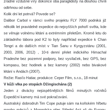
zrádné vzdušné víry dokonce oba paraglidisty na dlouhou chvíli
odtrhnou od sebe.
Kolik dní let potrvá? Povede se?
Dalibor Carbol v rámci svého projektu FLY 7000 podniká již
několik let pravidelně expedice do nejvyšších pohoří světa, kde
se věnuje volnému létání a extrémním přeletům. Kromě letu do
základního tábora pod K2 to byly například expedice k Chan
Tengri a do dalších míst v Tian Šanu v Kyrgyzstánu (2001,
2003, 2006, 2012) , 10-ti denní přelet indického Himachal
Pradeshe bez pozemní podpory, bez vysílaček, bez GPS, bez
kompasu, bez hodinek a bez kamery (2002) nebo bivakové
létání v Andách (2007).
Režie: Rasťo Hatiar, produkce: Ceper Film, s.r.o., 18 minut
V kůži vlka po stopách Džingischána (2)
Jeden z divácky nejúspěšnějších filmů minulých ročníků
Expediční kamery má své pokračování.
Australský dobrodruh Tim Cope putuje sám na koňském hřbetu
mnoho měsíců z Mongolska přes Střední Asii až do Evropy.