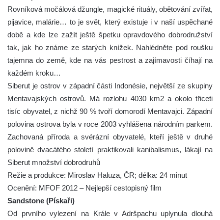
Rovníková močálová džungle, magické rituály, obětování zvířat,
pijavice, malárie… to je svět, který existuje i v naší uspěchané
době a kde lze zažít ještě špetku opravdového dobrodružství
tak, jak ho známe ze starých knížek. Nahlédněte pod roušku
tajemna do země, kde na vás pestrost a zajímavosti číhají na
každém kroku…
Siberut je ostrov v západní části Indonésie, největší ze skupiny
Mentavajských ostrovů. Má rozlohu 4030 km2 a okolo třiceti
tisíc obyvatel, z nichž 90 % tvoří domorodí Mentavajci. Západní
polovina ostrova byla v roce 2003 vyhlášena národním parkem.
Zachovaná příroda a svérázní obyvatelé, kteří ještě v druhé
polovině dvacátého století praktikovali kanibalismus, lákají na
Siberut množství dobrodruhů
Režie a produkce: Miroslav Haluza, ČR; délka: 24 minut
Ocenění: MFOF 2012 – Nejlepší cestopisný film
Sandstone (Pískaři)
Od prvního vylezení na Krále v Adršpachu uplynula dlouhá