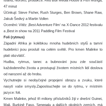
Island, Norsko, produkce: Red Bull Media House a Fish Munga,
47 minut
Účinkují: Steve Fisher, Rush Sturges, Ben Brown, Shane Raw,
Jakub Šedivý a Martin Vollen
Ocenění: Vítěz ‚Best Adventure Film‘ na X-Dance 2012 festivalu
a ‚Best in show na 2011 Paddling Film Festival
Foli (rytmus)
Západní Afrika je kolébkou mnoha hudebních stylů a tamní
hudebníci jsou proslulí na celém světě. Pro kmen Malinke to
platí obzvlášť.
Hudba, rytmus, tanec a bubnování jsou zde součástí
každodenního života a prostupují životem místních lidí doslova
od narození až do hrobu.
Vychutnejte si neobyčejné propojení obrazu a zvuku, které
nasytí vaše smysly.Zaposlouchejte se do rytmu, v místním
jazyce: foli.
Kmen Malinke, jehož tři miliony příslušníků žijí v dnešní Guinei,
Mali, Burkině Faso, Senegalu a dalších okolních zemích, má