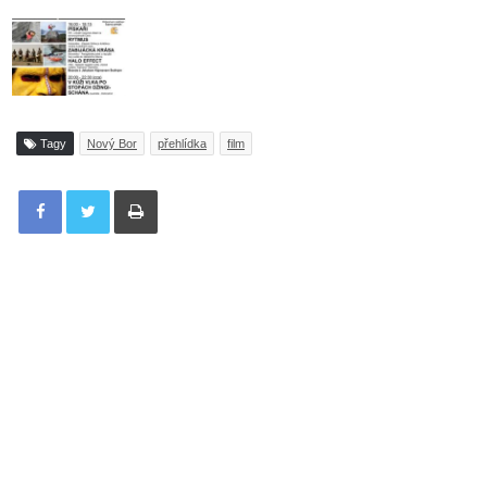
Tagy
Nový Bor
přehlídka
film
Tisknout