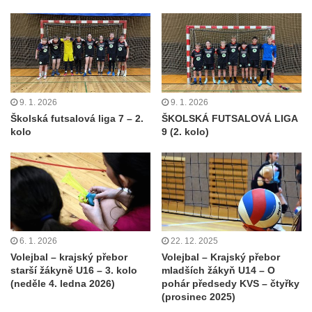
9. 1. 2026
9. 1. 2026
Školská futsalová liga 7 – 2.
ŠKOLSKÁ FUTSALOVÁ LIGA
kolo
9 (2. kolo)
6. 1. 2026
22. 12. 2025
Volejbal – krajský přebor
Volejbal – Krajský přebor
starší žákyně U16 – 3. kolo
mladších žákyň U14 – O
(neděle 4. ledna 2026)
pohár předsedy KVS – čtyřky
(prosinec 2025)