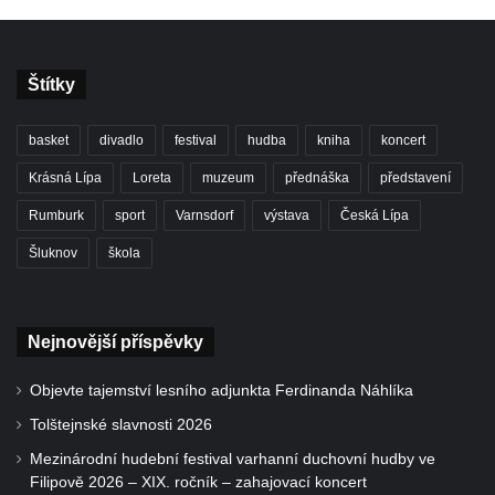
Štítky
basket
divadlo
festival
hudba
kniha
koncert
Krásná Lípa
Loreta
muzeum
přednáška
představení
Rumburk
sport
Varnsdorf
výstava
Česká Lípa
Šluknov
škola
Nejnovější příspěvky
Objevte tajemství lesního adjunkta Ferdinanda Náhlíka
Tolštejnské slavnosti 2026
Mezinárodní hudební festival varhanní duchovní hudby ve
Filipově 2026 – XIX. ročník – zahajovací koncert