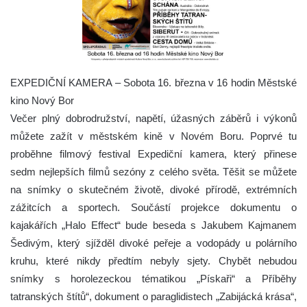
EXPEDIČNÍ KAMERA – Sobota 16. března v 16 hodin Městské
kino Nový Bor
Večer plný dobrodružství, napětí, úžasných záběrů i výkonů
můžete zažít v městském kině v Novém Boru. Poprvé tu
proběhne filmový festival Expediční kamera, který přinese
sedm nejlepších filmů sezóny z celého světa. Těšit se můžete
na snímky o skutečném životě, divoké přírodě, extrémních
zážitcích a sportech. Součástí projekce dokumentu o
kajakářích „Halo Effect“ bude beseda s Jakubem Kajmanem
Šedivým, který sjížděl divoké peřeje a vodopády u polárního
kruhu, které nikdy předtím nebyly sjety. Chybět nebudou
snímky s horolezeckou tématikou „Pískaři“ a Příběhy
tatranských štítů“, dokument o paraglidistech „Zabijácká krása“,