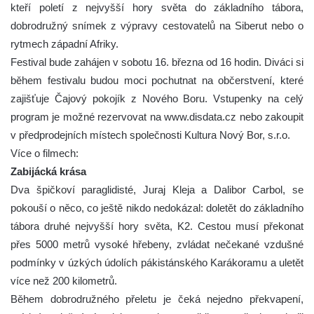
kteří poletí z nejvyšší hory světa do základního tábora,
dobrodružný snímek z výpravy cestovatelů na Siberut nebo o
rytmech západní Afriky.
Festival bude zahájen v sobotu 16. března od 16 hodin. Diváci si
během festivalu budou moci pochutnat na občerstvení, které
zajišťuje Čajový pokojík z Nového Boru. Vstupenky na celý
program je možné rezervovat na www.disdata.cz nebo zakoupit
v předprodejních místech společnosti Kultura Nový Bor, s.r.o.
Více o filmech:
Zabijácká krása
Dva špičkoví paraglidisté, Juraj Kleja a Dalibor Carbol, se
pokouší o něco, co ještě nikdo nedokázal: doletět do základního
tábora druhé nejvyšší hory světa, K2. Cestou musí překonat
přes 5000 metrů vysoké hřebeny, zvládat nečekané vzdušné
podmínky v úzkých údolích pákistánského Karákoramu a uletět
více než 200 kilometrů.
Během dobrodružného přeletu je čeká nejedno překvapení,