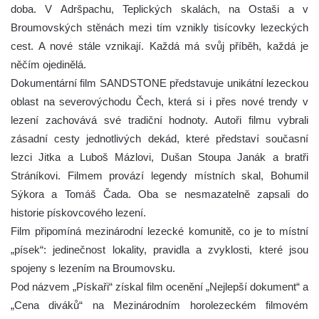
doba. V Adršpachu, Teplických skalách, na Ostaši a v
Broumovských stěnách mezi tím vznikly tisícovky lezeckých
cest. A nové stále vznikají. Každá má svůj příběh, každá je
něčím ojedinělá.
Dokumentární film SANDSTONE představuje unikátní lezeckou
oblast na severovýchodu Čech, která si i přes nové trendy v
lezení zachovává své tradiční hodnoty. Autoři filmu vybrali
zásadní cesty jednotlivých dekád, které představí současní
lezci Jitka a Luboš Mázlovi, Dušan Stoupa Janák a bratři
Stráníkovi. Filmem provází legendy místních skal, Bohumil
Sýkora a Tomáš Čada. Oba se nesmazatelně zapsali do
historie pískovcového lezení.
Film připomíná mezinárodní lezecké komunitě, co je to místní
„písek“: jedinečnost lokality, pravidla a zvyklosti, které jsou
spojeny s lezením na Broumovsku.
Pod názvem „Pískaři“ získal film ocenění „Nejlepší dokument“ a
„Cena diváků“ na Mezinárodním horolezeckém filmovém