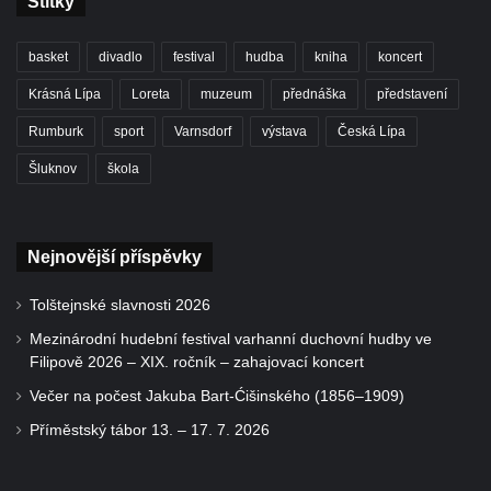
Štítky
basket
divadlo
festival
hudba
kniha
koncert
Krásná Lípa
Loreta
muzeum
přednáška
představení
Rumburk
sport
Varnsdorf
výstava
Česká Lípa
Šluknov
škola
Nejnovější příspěvky
Tolštejnské slavnosti 2026
Mezinárodní hudební festival varhanní duchovní hudby ve
Filipově 2026 – XIX. ročník – zahajovací koncert
Večer na počest Jakuba Bart-Ćišinského (1856–1909)
Příměstský tábor 13. – 17. 7. 2026