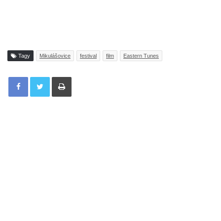
Tagy
Mikulášovice
festival
film
Eastern Tunes
Tisknout