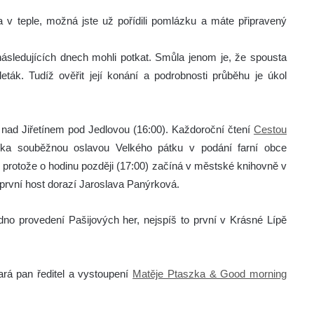
v teple, možná jste už pořídili pomlázku a máte připravený
.
ásledujících dnech mohli potkat. Smůla jenom je, že spousta
leták. Tudíž ověřit její konání a podrobnosti průběhu je úkol
 nad Jiřetínem pod Jedlovou
(16:00)
. Každoroční čtení
Cestou
ka souběžnou oslavou Velkého pátku v podání farní obce
y, protože o hodinu později (17:00) začíná v městské knihovně v
o první host dorazí Jaroslava Panýrková.
no provedení Pašijových her, nejspíš to první v Krásné Lípě
tará pan ředitel a vystoupení
Matěje Ptaszka & Good morning