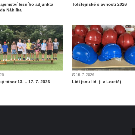
tajemství lesního adjunkta
Tolštejnské slavnosti 2026
da Náhlíka
026
19. 7. 2026
ý tábor 13. – 17. 7. 2026
Lidi jsou lidi (i v Loretě)