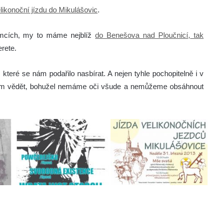
likonoční jízdu do Mikulášovic
.
ámcích, my to máme nejblíž
do Benešova nad Ploučnicí, tak
erete.
 které se nám podařilo nasbírat. A nejen tyhle pochopitelně i v
 nám vědět, bohužel nemáme oči všude a nemůžeme obsáhnout