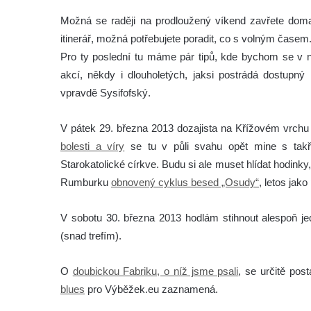
Možná se raději na prodloužený víkend zavřete doma 
itinerář, možná potřebujete poradit, co s volným časem
Pro ty poslední tu máme pár tipů, kde bychom se v n
akcí, někdy i dlouholetých, jaksi postrádá dostupný 
vpravdě Sysifofský.
V pátek 29. března 2013 dozajista na Křížovém vrchu
bolesti a víry
se tu v půli svahu opět mine s takř
Starokatolické církve. Budu si ale muset hlídat hodink
Rumburku
obnovený cyklus besed „Osudy“
, letos jak
V sobotu 30. března 2013 hodlám stihnout alespoň jed
(snad trefím).
O
doubickou Fabriku, o níž jsme psali
, se určitě pos
blues
pro Výběžek.eu zaznamená.