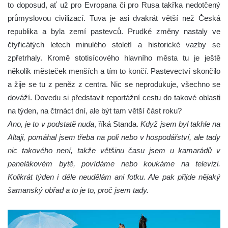
to doposud, ať už pro Evropana či pro Rusa takřka nedotčený
průmyslovou civilizací. Tuva je asi dvakrát větší než Česká
republika a byla zemí pastevců. Prudké změny nastaly ve
čtyřicátých letech minulého století a historické vazby se
zpřetrhaly. Kromě stotisícového hlavního města tu je ještě
několik městeček menších a tím to končí. Pastevectví skončilo
a žije se tu z peněz z centra. Nic se neprodukuje, všechno se
dováží. Dovedu si představit reportážní cestu do takové oblasti
na týden, na čtrnáct dní, ale být tam větší část roku?
Ano, je to v podstatě nuda
, říká Standa.
Když jsem byl takhle na
Altaji, pomáhal jsem třeba na poli nebo v hospodářství, ale tady
nic takového není, takže většinu času jsem u kamarádů v
panelákovém bytě, povídáme nebo koukáme na televizi.
Kolikrát týden i déle neudělám ani fotku. Ale pak přijde nějaký
šamanský obřad a to je to, proč jsem tady.