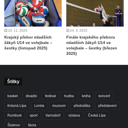
10. 11. 2025
24. 3. 2025
Krajský přebor mladších
Finále krajského přeboru
žákyň U14 ve volejbale –
mladších žákyň U14 ve
šestky (listopad 2025)
volejbale – šestky (březen
2025)
Štítky
basket
divadlo
festival
hudba
kniha
koncert
Krásná Lípa
Loreta
muzeum
přednáška
představení
Rumburk
sport
Varnsdorf
výstava
Česká Lípa
Šluknov
škola