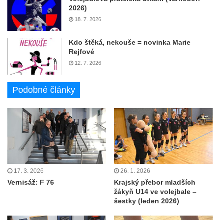
2026)
18. 7. 2026
Kdo štěká, nekouše = novinka Marie
Rejfové
12. 7. 2026
Podobné články
17. 3. 2026
26. 1. 2026
Vernisáž: F 76
Krajský přebor mladších
žákyň U14 ve volejbale –
šestky (leden 2026)