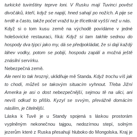
turkické tuvinštiny teprve loni. V Rusku mají Tuvinci pověst
divočáků, kteří, když se napijí, hned sahají po nožích. A pije se
tvrdě a často, takže počet vražd tu je třicetkrát vyšší než u nás.
Když si o tom kusu země na východě povídáme v jedné
holešovické restauraci, říká:
Když si tam takhle sednou do
hospody dva týpci jako my, dá se předpokládat, že si dají každý
láhev vodky, potom se pobijí, hospodu zapálí a možná ještě
znásilní servírku.
Nebezpečná země
.
Ale není to tak hrozný
, uklidňuje mě Standa.
Když trochu víš jak
to chodí, můžeš se takovým situacím vyhnout. Třeba Jižní
Amerika je asi o dost nebezpečnější, sejmou tě na ulici, ani
nevíš odkud to přišlo. Kyzyl se svvým, převážně domácím
násilím, je čitelnější.
Láska k Tuvě je u Standy spojená s láskou prostorám
vyplněným nekonečnou tajgou, nedozírnou stepí, solným
jezerům které z Ruska přesahují hluboko do Mongolska. Kraj je