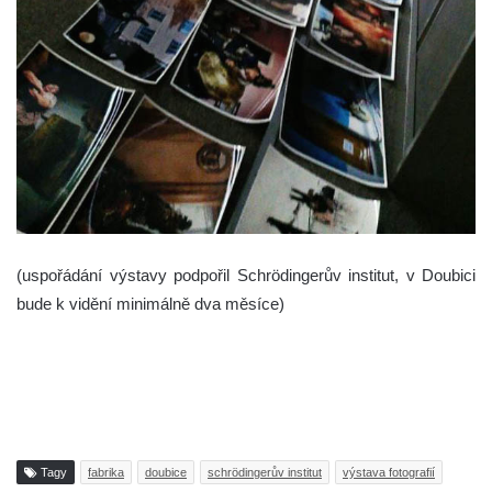
(uspořádání výstavy podpořil Schrödingerův institut, v Doubici
bude k vidění minimálně dva měsíce)
Tagy
fabrika
doubice
schrödingerův institut
výstava fotografií