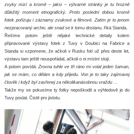
zvyky mizí a kromě – jaksi – výtvarné stránky je tu hrozně
důležitý moment etnografický. Proto poslední dobou kromě
fotek pořizuju i záznamy zvukové a filmové. Zatím je to jenom
nezpracovaný archiv, ale snad se k tomu dostanu
, říká Standa.
Řešíme potom ještě nějaké technické detaily kolem
připravované výstavy fotek z Tuvy v Doubici na Fabrice a
Standa si vzpomene, že ačkoli v Rusku fotí už přes deste let,
výstavu tam ještě neuspořádal, ačkoli o ni místní stojí.
A potom povídá:
Zrovna tuhle ve tři ráno mi volal jeden šaman,
jak se mám, co dělám a kdy přijedu. Von je to taky zajímavej
člověk i když byl zavřenej za několikanásobnou vraždu …
Takže my se pokusíme ty fotky nepoškodit a výhledově je do
Tuvy poslat. Čistě pro jistotu.