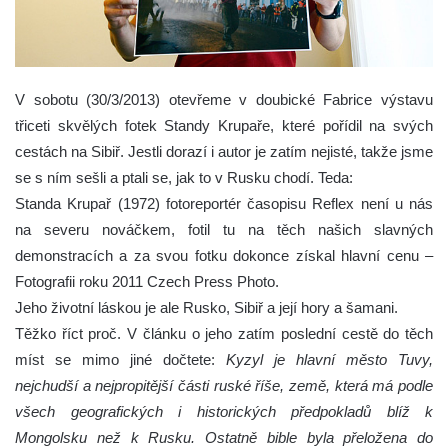
V sobotu (30/3/2013) otevřeme v doubické Fabrice výstavu
třiceti skvělých fotek Standy Krupaře, které pořídil na svých
cestách na Sibiř. Jestli dorazí i autor je zatím nejisté, takže jsme
se s ním sešli a ptali se, jak to v Rusku chodí. Teda:
Standa Krupař (1972) fotoreportér časopisu Reflex není u nás
na severu nováčkem, fotil tu na těch našich slavných
demonstracích a za svou fotku dokonce získal hlavní cenu –
Fotografii roku 2011 Czech Press Photo.
Jeho životní láskou je ale Rusko, Sibiř a její hory a šamani.
Těžko říct proč. V článku o jeho zatím poslední cestě do těch
míst se mimo jiné dočtete:
Kyzyl je hlavní město Tuvy,
nejchudší a nejpropitější části ruské říše, země, která má podle
všech geografických i historických předpokladů blíž k
Mongolsku než k Rusku. Ostatně bible byla přeložena do