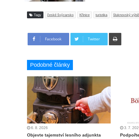
Tagy
české švýcarsko
Křinice
turistika
šluknovský výb
Tisknout
Facebook
Twitter
Podobné články
6. 8. 2026
3. 7. 20
Objevte tajemství lesního adjunkta
Podpořte