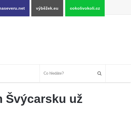
naseveru.net
výběžek.eu
cokolivokoli.cz
m Švýcarsku už