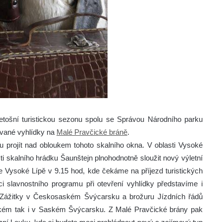
etošní turistickou sezonu spolu se Správou Národního parku
vané vyhlídky na
Malé Pravčické bráně
.
ou projít nad obloukem tohoto skalního okna. V oblasti Vysoké
ti skalního hrádku Šaunštejn plnohodnotně sloužit nový výletní
e Vysoké Lípě v 9.15 hod, kde čekáme na příjezd turistických
 slavnostního programu při otevření vyhlídky představíme i
ín Zážitky v Českosaském Švýcarsku a brožuru Jízdních řádů
Českém tak i v Saském Švýcarsku. Z Malé Pravčické brány pak