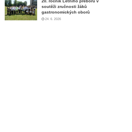
20. ročník Letního přeboru v
soutěži zručnosti žáků
gastronomických oborů
24. 6. 2026