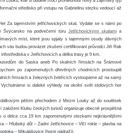
 Louku, kde si budete moci prohlédnout nový a zajímavý typ
nformační středisko při vstupu na Gabrielinu stezku vedoucí až
ýlet Za tajemstvím jetřichovických skal. Vydáte se s námi po
é Švýcarsko na podvečerní túru
Jetřichovickými skalami
a
jímavých míst, které jsou spjaty s tajemnými osudy dávných
 vás budou provázet zkušení certifikovaní průvodci Jiří Rak
nfostřediska v Jetřichovicích a délka trasy je 9 km.
 k sousedům do Saska aneb Po skalních římsách na Šrámové
abychom po zapomenutých dřevěných chodnících prostoupili
alních římsách a železných žebřících vystoupáme až na samý
Vychutnáme si daleké výhledy na okolní svět stolových hor
m dálkovým pěším přechodem z Mezní Louky až do soutěsek
í založení Klubu českých turistů organizuje obecně prospěšná
u o délce cca 19 km zapomenutými stezkami nejkrásnějšími
– Hluboký důl – Zadní Jetřichovice – Vlčí rokle – plavba na
 potoka – Mikulášovice (horní nádraží).