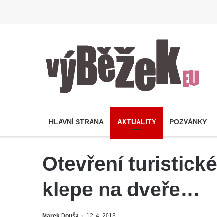
HLAVNÍ STRANA
AKTUALITY
POZVÁNKY
Otevření turistic
klepe na dveře…
Marek Douša
12. 4. 2013