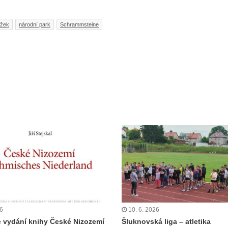
ěžek
národní park
Schrammsteine
26
10. 6. 2026
 vydání knihy České Nizozemí
Šluknovská liga – atletika