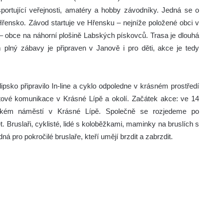
portující veřejnosti, amatéry a hobby závodníky. Jedná se o
řensko. Závod startuje ve Hřensku – nejníže položené obci v
a – obce na náhorní plošině Labských pískovců. Trasa je dlouhá
lný zábavy je připraven v Janově i pro děti, akce je tedy
psko připravilo In-line a cyklo odpoledne v krásném prostředí
tové komunikace v Krásné Lípě a okolí. Začátek akce: ve 14
kém náměstí v Krásné Lípě. Společně se rozjedeme po
 Bruslaři, cyklisté, lidé s koloběžkami, maminky na bruslích s
ná pro pokročilé bruslaře, kteří umějí brzdit a zabrzdit.