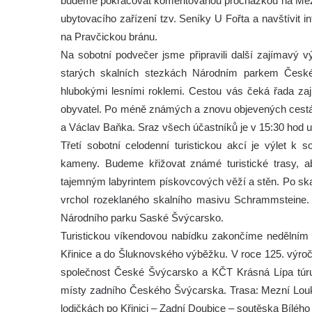
budeme pokračovat komentovanou procházkou na Mezní
ubytovacího zařízení tzv. Seníky U Fořta a navštívit i
na Pravčickou bránu.
Na sobotní podvečer jsme připravili další zajímavý v
starých skalních stezkách Národním parkem Česk
hlubokými lesními roklemi. Cestou vás čeká řada za
obyvatel. Po méně známých a znovu objevených cestách
a Václav Baňka. Sraz všech účastníků je v 15:30 hod u i
Třetí sobotní celodenní turistickou akcí je výlet
kameny. Budeme křižovat známé turistické trasy, 
tajemným labyrintem pískovcových věží a stěn. Po sk
vrchol rozeklaného skalního masivu Schrammsteine. 
Národního parku Saské Švýcarsko.
Turistickou víkendovou nabídku zakončíme nedělní
Křinice a do Šluknovského výběžku. V roce 125. výroč
společnost České Švýcarsko a KČT Krásná Lípa túr
místy zadního Českého Švýcarska. Trasa: Mezní Louka 
lodičkách po Křinici – Zadní Doubice – soutěska Bílého