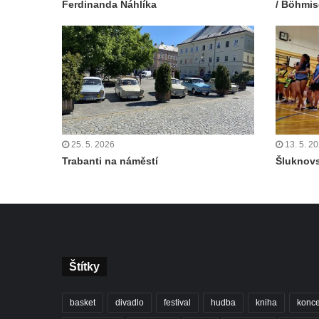
Ferdinanda Náhlíka
/ Böhmis
25. 5. 2026
13. 5. 2
Trabanti na náměstí
Šluknovs
Štítky
basket
divadlo
festival
hudba
kniha
konce