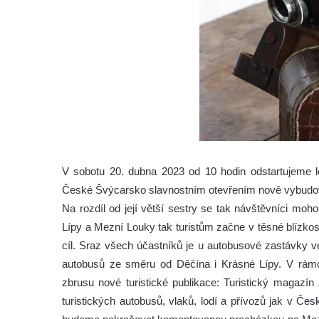
V sobotu 20. dubna 2023 od 10 hodin odstartujeme l
České Švýcarsko slavnostním otevřením nově vybudo
Na rozdíl od její větší sestry se tak návštěvníci moh
Lípy a Mezní Louky tak turistům začne v těsné blízkos
cíl. Sraz všech účastníků je u autobusové zastávky v
autobusů ze směru od Děčína i Krásné Lípy. V rámci
zbrusu nové turistické publikace: Turistický magaz
turistických autobusů, vlaků, lodí a přívozů jak v 