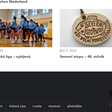
ches Niederland
026
8. 5. 2026
ká liga – vybíjená
Severní stopu – 48. ročník
rt
Krásná Lípa
Loreta
muzeum
přednáška