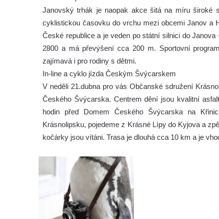
Janovský trhák je naopak akce šitá na míru široké s
cyklistickou časovku do vrchu mezi obcemi Janov a H
České republice a je veden po státní silnici do Janov
2800 a má převýšení cca 200 m. Sportovní program p
zajímavá i pro rodiny s dětmi.
In-line a cyklo jízda Českým Švýcarskem
V neděli 21.dubna pro vás Občanské sdružení Krásnoli
Českého Švýcarska. Centrem dění jsou kvalitní asfal
hodin před Domem Českého Švýcarska na Křinic
Krásnolipsku, pojedeme z Krásné Lípy do Kyjova a zpět.
kočárky jsou vítáni. Trasa je dlouhá cca 10 km a je vhod