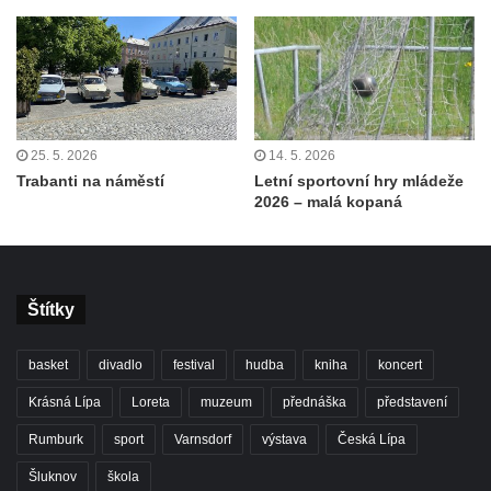
25. 5. 2026
14. 5. 2026
Trabanti na náměstí
Letní sportovní hry mládeže
2026 – malá kopaná
Štítky
basket
divadlo
festival
hudba
kniha
koncert
Krásná Lípa
Loreta
muzeum
přednáška
představení
Rumburk
sport
Varnsdorf
výstava
Česká Lípa
Šluknov
škola