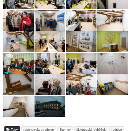
Tagy
rekonstrukce radnice
Šluknov
šluknovský výběžek
radnice