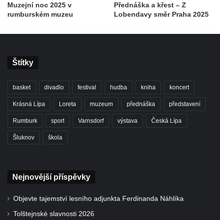
Muzejní noc 2025 v
Přednáška a křest – Z
rumburském muzeu
Lobendavy směr Praha 2025
Štítky
basket
divadlo
festival
hudba
kniha
koncert
Krásná Lípa
Loreta
muzeum
přednáška
představení
Rumburk
sport
Varnsdorf
výstava
Česká Lípa
Šluknov
škola
Nejnovější příspěvky
Objevte tajemství lesního adjunkta Ferdinanda Náhlíka
Tolštejnské slavnosti 2026