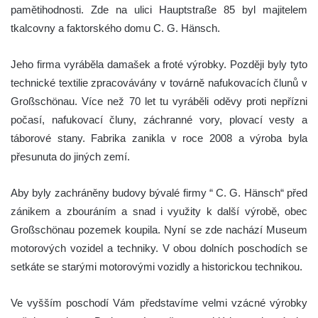
pamětihodnosti. Zde na ulici Hauptstraße 85 byl majitelem
tkalcovny a faktorského domu C. G. Hänsch.
Jeho firma vyráběla damašek a froté výrobky. Později byly tyto
technické textilie zpracovávány v továrně nafukovacích člunů v
Großschönau. Více než 70 let tu vyráběli oděvy proti nepřízni
počasí, nafukovací čluny, záchranné vory, plovací vesty a
táborové stany. Fabrika zanikla v roce 2008 a výroba byla
přesunuta do jiných zemí.
Aby byly zachráněny budovy bývalé firmy “ C. G. Hänsch“ před
zánikem a zbouráním a snad i využity k další výrobě, obec
Großschönau pozemek koupila. Nyní se zde nachází Museum
motorových vozidel a techniky. V obou dolních poschodích se
setkáte se starými motorovými vozidly a historickou technikou.
Ve vyšším poschodí Vám představíme velmi vzácné výrobky