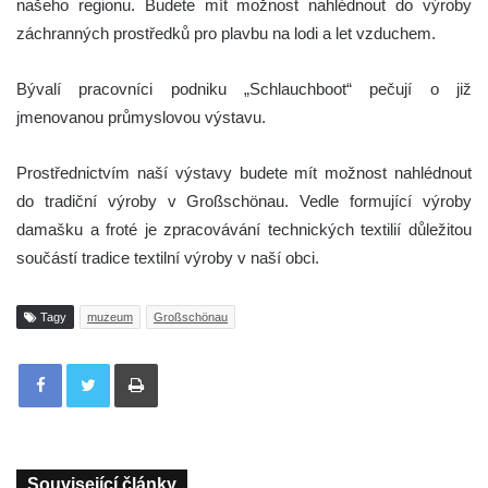
našeho regionu. Budete mít možnost nahlédnout do výroby
záchranných prostředků pro plavbu na lodi a let vzduchem.
Bývalí pracovníci podniku „Schlauchboot“ pečují o již
jmenovanou průmyslovou výstavu.
Prostřednictvím naší výstavy budete mít možnost nahlédnout
do tradiční výroby v Großschönau. Vedle formující výroby
damašku a froté je zpracovávání technických textilií důležitou
součástí tradice textilní výroby v naší obci.
Tagy
muzeum
Großschönau
Tisknout
Související články