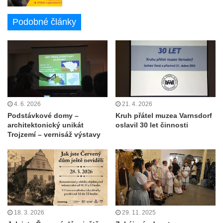
Podobné články
4. 6. 2026
21. 4. 2026
Podstávkové domy –
Kruh přátel muzea Varnsdorf
architektonický unikát
oslavil 30 let činnosti
Trojzemí – vernisáž výstavy
18. 3. 2026
29. 11. 2025