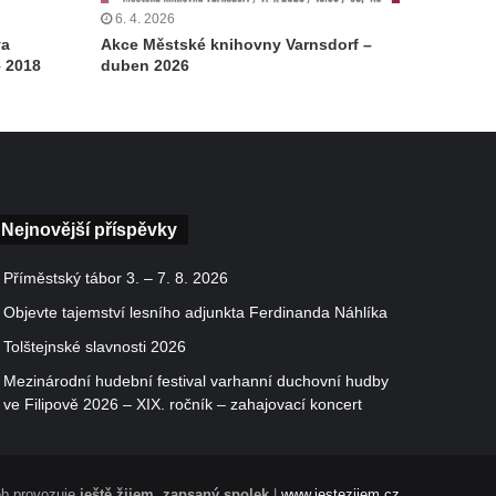
6. 4. 2026
va
Akce Městské knihovny Varnsdorf –
– 2018
duben 2026
Nejnovější příspěvky
Příměstský tábor 3. – 7. 8. 2026
Objevte tajemství lesního adjunkta Ferdinanda Náhlíka
Tolštejnské slavnosti 2026
Mezinárodní hudební festival varhanní duchovní hudby
ve Filipově 2026 – XIX. ročník – zahajovací koncert
b provozuje
ještě žijem, zapsaný spolek
|
www.jestezijem.cz