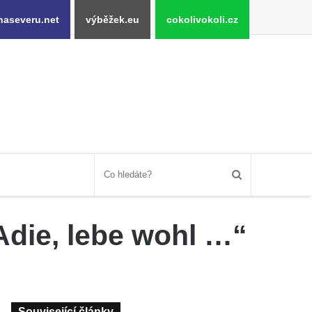
naseveru.net
výběžek.eu
cokolivokoli.cz
Adie, lebe wohl …“
Související články