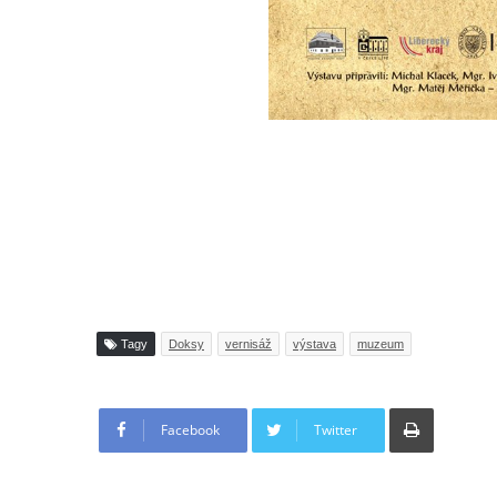
Tagy
Doksy
vernisáž
výstava
muzeum
Tisknout
Facebook
Twitter