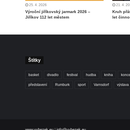
25. 4. 2026
21. 4. 2
Výroční jiříkovský jarmark 2026 –
Kruh přá
Jiříkov 112 let městem
let činno
Štítky
basket
divadlo
festival
hudba
kniha
konce
představení
Rumburk
sport
Varnsdorf
výstava
www.vybezek.eu
|
info@vybezek.eu