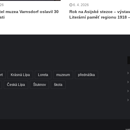
026
6. 4. 2026
tel muzea Varnsdorf oslavil 30
Rok na Asijské stezce – výsta
sti
Literární paměť regionu 1918 
rt
Krásná Lípa
Loreta
muzeum
přednáška
Česká Lípa
Šluknov
škola
we