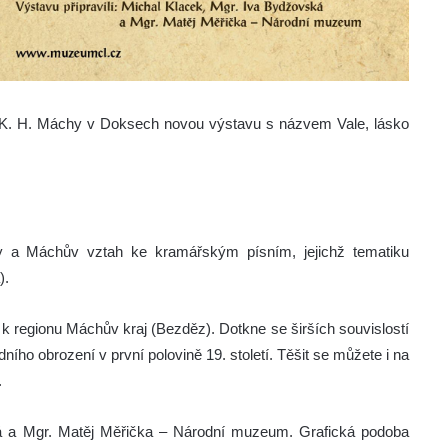
u K. H. Máchy v Doksech novou výstavu s názvem Vale, lásko
ky a Máchův vztah ke kramářským písním, jejichž tematiku
).
k regionu Máchův kraj (Bezděz). Dotkne se širších souvislostí
ího obrození v první polovině 19. století. Těšit se můžete i na
.
ská a Mgr. Matěj Měřička – Národní muzeum. Grafická podoba