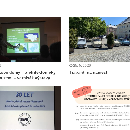
26
25. 5. 2026
ové domy – architektonický
Trabanti na náměstí
rojzemí – vernisáž výstavy