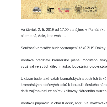
Ve čtvrtek 2. 5. 2019 od 17.00 zahájíme v Památník
ošemetná, Adie, lebe wohl …
Součástí vernisáže bude vystoupení žáků ZUŠ Doksy.
Výstava představí kramářské písně, modlitební tis
využíval ve svých dílech (láska, loupežníci, otcovražda
Ukázán bude také vztah kramářských a poutních tisků 
kramářských písňových tisků k literatuře českého národn
další zajímavosti ze sbírek knihovny Národního muzea
Výstavu připravili: Michal Klacek, Mgr. Iva Bydžov