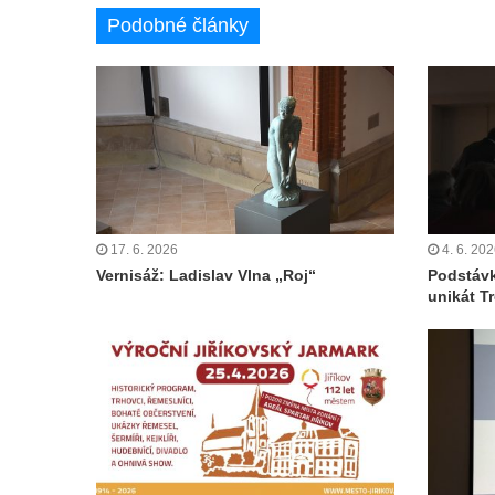
Podobné články
17. 6. 2026
4. 6. 20
Vernisáž: Ladislav Vlna „Roj“
Podstávk
unikát T