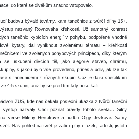
ginace, do které se divákům snadno vstupovalo.
oucí budovu bývalé továrny, kam tanečnice z tvůrčí dílny 15+,
j výstup nazvaný Rovnováha křehkosti. Už samotný kontrast
adých tanečnic kypících energií v pohybu, podpořené vhodně
ové kytary, dal vyniknout zvolenému tématu – křehkosti
anečnicemi ve zvolených pohybových principech, díky kterým
 se uskupení dívčích těl, jako alegorie staveb, chrámů,
kupiny, s jakou bylo vše provedeno, přinesla údiv, jak lze tak
čase s tanečnicemi z různých skupin. Což je další specifikum
 ze 4-5 skupin, aniž by se před tím kdy nesetkali.
ádvoří ZUŠ, kde nás čekala poslední ukázka z tvůrčí taneční
ůj výstup nazvaly Chci poznat pravdy tohoto světa… Silný
kl na verše Mileny Hercíkové a hudbu Olgy Ježkové. Samy
vět. Náš pohled na svět je zatím plný otázek, radosti, jistot i