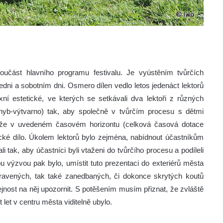
oučást hlavního programu festivalu. Je vyústěním tvůrčích
edni a sobotním dni. Osmero dílen vedlo letos jedenáct lektorů
xní estetické, ve kterých se setkávali dva lektoři z různých
hyb-výtvarno) tak, aby společně v tvůrčím procesu s dětmi
mé, že v uvedeném časovém horizontu (celková časová dotace
ecké dílo. Úkolem lektorů bylo zejména, nabídnout účastníkům
 tak, aby účastníci byli vtaženi do tvůrčího procesu a podíleli
výzvou pak bylo, umístit tuto prezentaci do exteriérů města
upravených, tak také zanedbaných, či dokonce skrytých koutů
jnost na něj upozornit. S potěšením musím přiznat, že zvláště
let v centru města viditelně ubylo.