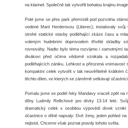
na klarinet. Společně tak vytvořili bohatou krajinu ima
Poté jsme se přes park přemístili pod pozvolna stárn
vedené Marií Herderovou (Liberec), instalovaly svů
strohé statické stavby podléhající zkáze času a ml
voleným hudebním doprovodem třívěté skladby sól
rovnováhy. Nadto bylo téma rozvíjeno i samotnými t
divákovi před očima vědomě vznikala a rozpadala
podléhajících zániku. Lehkost a přirozená vnímavost s
kompaktní celek vytvořit v tak neuvěřitelně krátkém 
těchto dílen, ve kterých se záměrně setkávají účastníci
Pomalu jsme se podél řeky Mandavy vraceli zpět na n
dílny Ludmily Rellichové pro dívky 13-14 leté. Sv
dramatický celek s osobitou výpovědí dívek vzni
účastnice o dílně napsaly: Dvě ženy, jeden pohled na s
nejistot. Chceme však poznat pravdy tohoto světa.