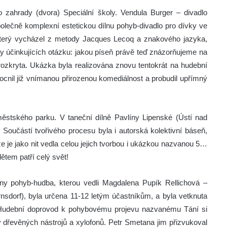
o zahrady (dvora) Speciální školy. Vendula Burger – divadlo
olečně komplexní estetickou dílnu pohyb-divadlo pro dívky ve
který vycházel z metody Jacques Lecoq a znakového jazyka,
ty účinkujících otázku: jakou píseň právě teď znázorňujeme na
ozkryta. Ukázka byla realizována znovu tentokrát na hudební
cnil již vnímanou přirozenou komediálnost a probudil upřímný
ěstského parku. V taneční dílně Pavlíny Lipenské (Ústí nad
. Součástí tvořivého procesu byla i autorská kolektivní báseň,
, že je jako nit vedla celou jejich tvorbou i ukázkou nazvanou 5…
dětem patří celý svět!
lny pohyb-hudba, kterou vedli Magdalena Pupík Rellichová –
sdorf), byla určena 11-12 letým účastníkům, a byla vetknuta
 Hudební doprovod k pohybovému projevu nazvanému Tání si
y dřevěných nástrojů a xylofonů. Petr Smetana jim přizvukoval