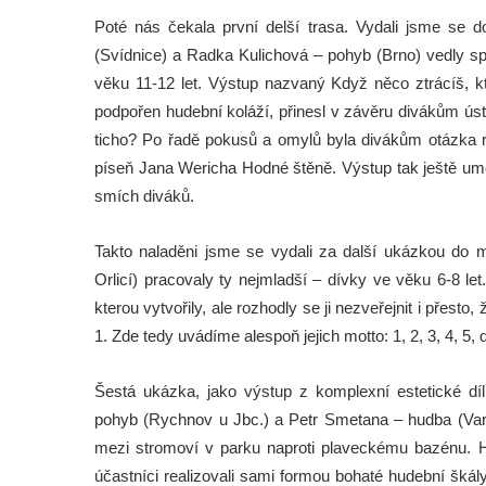
Poté nás čekala první delší trasa. Vydali jsme se d
(Svídnice) a Radka Kulichová – pohyb (Brno) vedly sp
věku 11-12 let. Výstup nazvaný Když něco ztrácíš, 
podpořen hudební koláží, přinesl v závěru divákům ús
ticho? Po řadě pokusů a omylů byla divákům otázka r
píseň Jana Wericha Hodné štěně. Výstup tak ještě umo
smích diváků.
Takto naladěni jsme se vydali za další ukázkou do m
Orlicí) pracovaly ty nejmladší – dívky ve věku 6-8 let
kterou vytvořily, ale rozhodly se ji nezveřejnit i přesto
1. Zde tedy uvádíme alespoň jejich motto: 1, 2, 3, 4, 5, 
Šestá ukázka, jako výstup z komplexní estetické dí
pohyb (Rychnov u Jbc.) a Petr Smetana – hudba (Varn
mezi stromoví v parku naproti plaveckému bazénu.
účastníci realizovali sami formou bohaté hudební škál