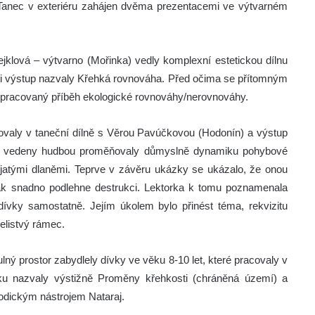
 Tanec v exteriéru zahájen dvěma prezentacemi ve výtvarném
klová – výtvarno (Mořinka) vedly komplexní estetickou dílnu
mi výstup nazvaly Křehká rovnováha. Před očima se přítomným
zpracovaný příběh ekologické rovnováhy/nerovnováhy.
acovaly v taneční dílně s Věrou Pavúčkovou (Hodonín) a výstup
ky vedeny hudbou proměňovaly důmyslně dynamiku pohybové
jatými dlaněmi. Teprve v závěru ukázky se ukázalo, že onou
tak snadno podlehne destrukci. Lektorka k tomu poznamenala
dívky samostatně. Jejím úkolem bylo přinést téma, rekvizitu
celistvý rámec.
lný prostor zabydlely dívky ve věku 8-10 let, které pracovaly v
ku nazvaly výstižně Proměny křehkosti (chráněná území) a
dickým nástrojem Nataraj.