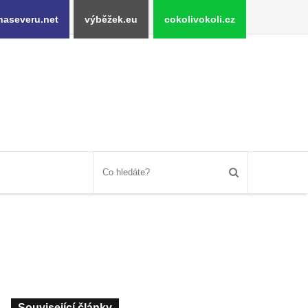
naseveru.net
výběžek.eu
cokolivokoli.cz
Související články