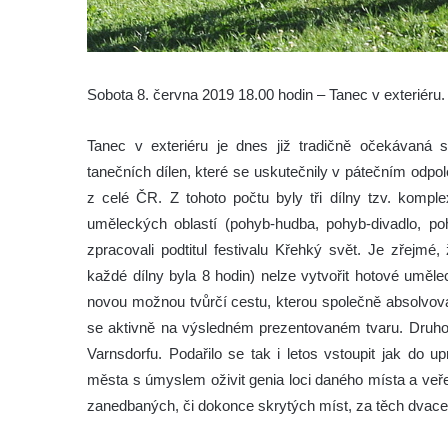
Sobota 8. června 2019 18.00 hodin – Tanec v exteriéru.
Tanec v exteriéru je dnes již tradičně očekávaná s
tanečních dílen, které se uskutečnily v pátečním odpol
z celé ČR. Z tohoto počtu byly tři dílny tzv. komple
uměleckých oblastí (pohyb-hudba, pohyb-divadlo, po
zpracovali podtitul festivalu Křehký svět. Je zřej
každé dílny byla 8 hodin) nelze vytvořit hotové uměl
novou možnou tvůrčí cestu, kterou společně absolvovali
se aktivně na výsledném prezentovaném tvaru. Druhou 
Varnsdorfu. Podařilo se tak i letos vstoupit jak do 
města s úmyslem oživit genia loci daného místa a veře
zanedbaných, či dokonce skrytých míst, za těch dvacet 