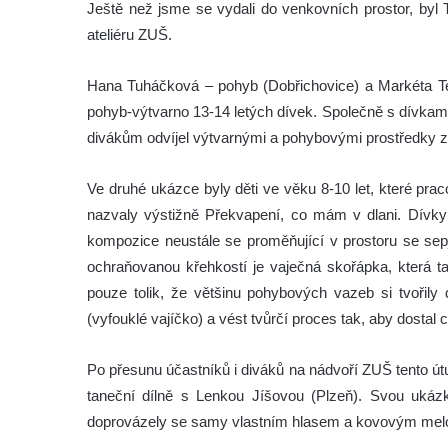
Ještě než jsme se vydali do venkovních prostor, byl
ateliéru ZUŠ.
Hana Tuháčková – pohyb (Dobřichovice) a Markéta Tej
pohyb-výtvarno 13-14 letých dívek. Společně s dívka
divákům odvíjel výtvarnými a pohybovými prostředky 
Ve druhé ukázce byly děti ve věku 8-10 let, které pr
nazvaly výstižně Překvapení, co mám v dlani. Dív
kompozice neustále se proměňující v prostoru se sep
ochraňovanou křehkostí je vaječná skořápka, která 
pouze tolik, že většinu pohybových vazeb si tvořily 
(vyfouklé vajíčko) a vést tvůrčí proces tak, aby dostal 
Po přesunu účastníků i diváků na nádvoří ZUŠ tento útu
taneční dílně s Lenkou Jíšovou (Plzeň). Svou ukáz
doprovázely se samy vlastním hlasem a kovovým melo