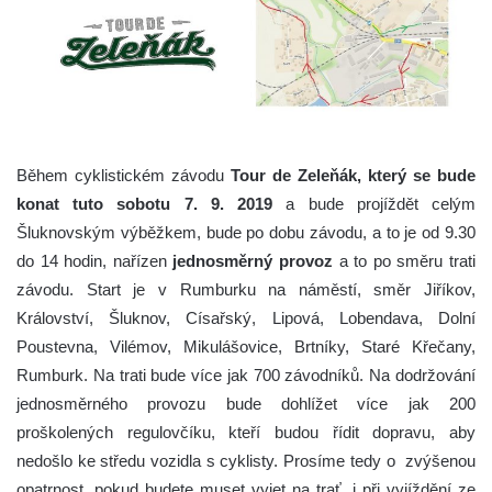
Během cyklistickém závodu
Tour de Zeleňák, který se bude
konat tuto sobotu 7. 9. 2019
a bude projíždět celým
Šluknovským výběžkem, bude po dobu závodu, a to je od 9.30
do 14 hodin, nařízen
jednosměrný provoz
a to po směru trati
závodu.
Start je v Rumburku na náměstí, směr Jiříkov,
Království, Šluknov, Císařský, Lipová, Lobendava, Dolní
Poustevna, Vilémov, Mikulášovice, Brtníky, Staré Křečany,
Rumburk. Na trati bude více jak 700 závodník
ů. Na dodržování
jednosměrného provozu bude dohlížet více jak 200
proškolených regulovčíku, kteří budou řídit dopravu, aby
nedošlo ke středu vozidla s cyklisty. Prosíme tedy o zvýšenou
opatrnost, pokud budete muset vyjet na trať, i při vyjíždění ze