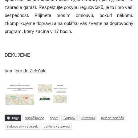
zahrad a garáží. Respektujte pokynu regulovčíků, je to i pro vaši
bezpečnost. Přijměte prosím omlouvu, pokud někomu
zkomplikujeme dopravu a na oplátku vás zveme na doprovodný
program, který začíná v 17 hodin.
DĚKUJEME
tým Tour de Zeleňák
Tagy
Mikulášovice
sport
Šluknov
Rumburk
tour de zeleňák
šluknovský výběžek
cyklistický závod