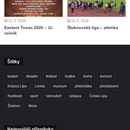
12. 6. 2026
10. 6. 2026
Eastern Tunes 2026 – 11.
Šluknovská liga – atletika
ročník
Štítky
basket
divadlo
festival
hudba
kniha
koncert
Krásná Lípa
Loreta
muzeum
přednáška
představení
Rumburk
sport
Varnsdorf
výstava
Česká Lípa
Šluknov
škola
Nejnovější příspěvky