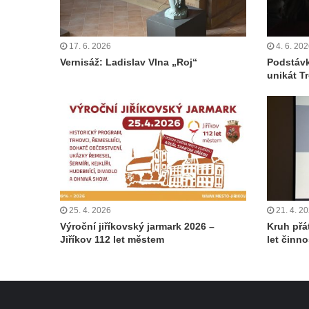
17. 6. 2026
4. 6. 20
Vernisáž: Ladislav Vlna „Roj“
Podstávk
unikát T
25. 4. 2026
21. 4. 2
Výroční jiříkovský jarmark 2026 –
Kruh přá
Jiříkov 112 let městem
let činno