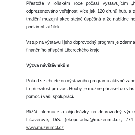
Přestože v loňském roce počasí vystavujícím „h
odprezentováno veřejnosti více jak 120 druhů hub, a t
tradiční muzejní akce stejně úspěšná a že nabídne ne
podzimní zážitek.
Vstup na výstavu i jeho doprovodný program je zdarma
finančního přispění Libereckého kraje.
Výzva návštěvníkům
Pokud se chcete do výstavního programu aktivně zapoj
tu příležitost pro vás. Houby je možné přinášet do vl
pomoc i vaší spolupráci.
Bližší informace a objednávky na doprovodný výuk
Ličaverové, DiS. (ekoporadna@muzeumcl.cz, 774
www.muzeumcl.cz