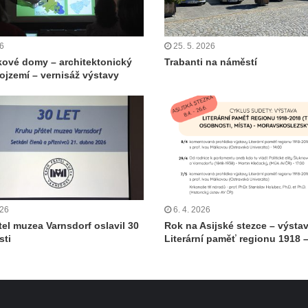
26
25. 5. 2026
ové domy – architektonický
Trabanti na náměstí
rojzemí – vernisáž výstavy
026
6. 4. 2026
tel muzea Varnsdorf oslavil 30
Rok na Asijské stezce – výsta
sti
Literární paměť regionu 1918 