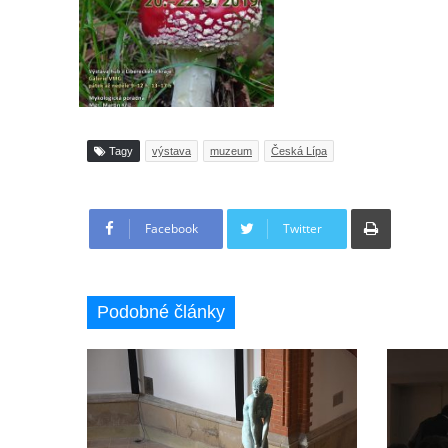
Tagy
výstava
muzeum
Česká Lípa
Tisknout
Facebook
Twitter
Podobné články