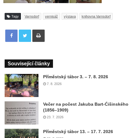
Tagy
Varnsdorf
vernisáž
výstava
knihovna Varnsdorf
Tisknout
Související články
Příměstský tábor 3. – 7. 8. 2026
7. 8. 2026
Večer na počest Jakuba Bart-Ćišinského
(1856–1909)
23. 7. 2026
Příměstský tábor 13. – 17. 7. 2026