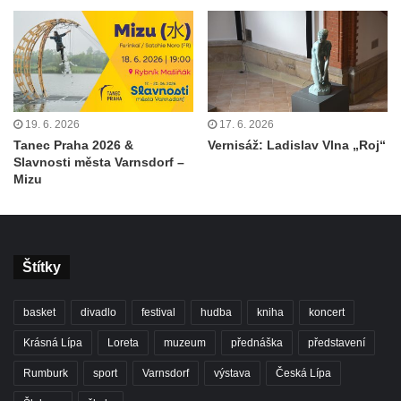
19. 6. 2026
17. 6. 2026
Tanec Praha 2026 &
Vernisáž: Ladislav Vlna „Roj“
Slavnosti města Varnsdorf –
Mizu
Štítky
basket
divadlo
festival
hudba
kniha
koncert
Krásná Lípa
Loreta
muzeum
přednáška
představení
Rumburk
sport
Varnsdorf
výstava
Česká Lípa