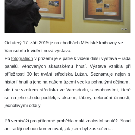
Od úterý 17. září 2019 je na chodbách Městské knihovny ve
Varnsdorfu k vidění nová výstava.
Po
fotografiích
v přízemí je v patře k vidění další výstava – řada
panelů, věnovaných skautskému hnutí. Výstava vznikla při
příležitosti 30 let trvání střediska Lužan. Seznamuje nejen s
historií hnutí a jeho na našem území vcelku pohnutými dějinami,
ale i se vznikem střediska ve Varnsdorfu, s osobnostmi, které
se na jeho chodu podíleli, s akcemi, tábory, celoroční činností,
jednotlivými oddíly.
Při vernisáži pro přítomné proběhla malá znalostní soutěž. Snad
ani raději nebudu komentovat, jak jsem byl zaskočen…