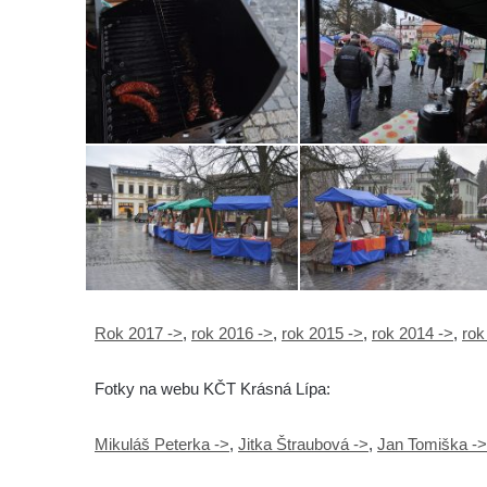
Rok 2017 ->
,
rok 2016 ->
,
rok 2015 ->
,
rok 2014 ->
,
rok
Fotky na webu KČT Krásná Lípa:
Mikuláš Peterka ->
,
Jitka Štraubová ->
,
Jan Tomiška ->