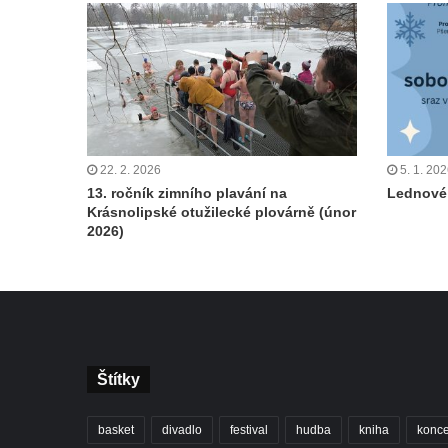
22. 2. 2026
5. 1. 20
13. ročník zimního plavání na
Lednové 
Krásnolipské otužilecké plovárně (únor
2026)
Štítky
basket
divadlo
festival
hudba
kniha
konce