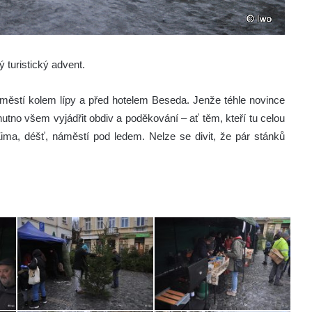
 turistický advent.
 náměstí kolem lípy a před hotelem Beseda. Jenže téhle novince
 nutno všem vyjádřit obdiv a poděkování – ať těm, kteří tu celou
. Zima, déšť, náměstí pod ledem. Nelze se divit, že pár stánků