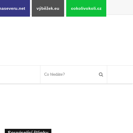
naseveru.net
výběžek.eu
cokolivokoli.cz
Související články