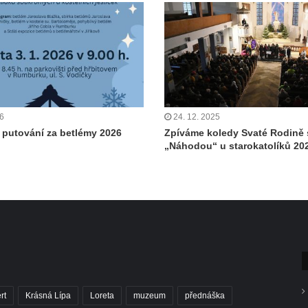
26
24. 12. 2025
putování za betlémy 2026
Zpíváme koledy Svaté Rodině 
„Náhodou“ u starokatolíků 20
rt
Krásná Lípa
Loreta
muzeum
přednáška