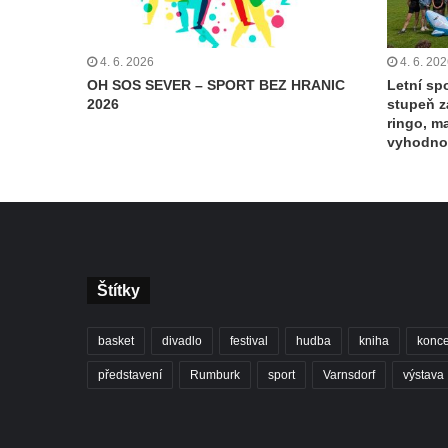
4. 6. 2026
4. 6. 20
OH SOS SEVER – SPORT BEZ HRANIC
Letní spo
2026
stupeň z
ringo, m
vyhodno
Štítky
basket
divadlo
festival
hudba
kniha
konce
představení
Rumburk
sport
Varnsdorf
výstava