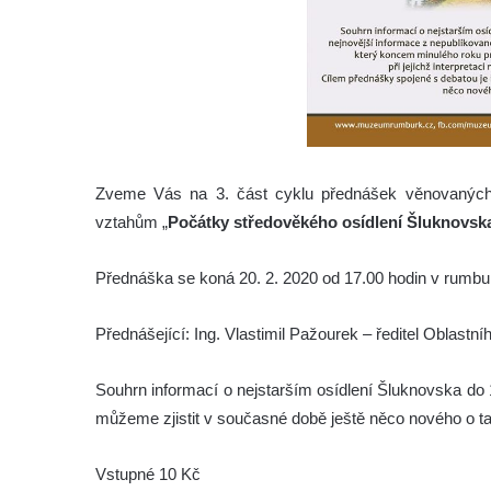
Zveme Vás na 3. část cyklu přednášek věnovaných 
vztahům „
Počátky středověkého osídlení Šluknovsk
Přednáška se koná 20. 2. 2020 od 17.00 hodin v rum
Přednášející: Ing. Vlastimil Pažourek – ředitel Oblast
Souhrn informací o nejstarším osídlení Šluknovska do 1
můžeme zjistit v současné době ještě něco nového o takt
Vstupné 10 Kč