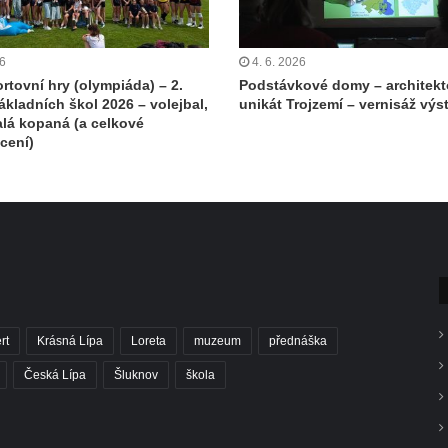
26
4. 6. 2026
rtovní hry (olympiáda) – 2.
Podstávkové domy – architekt
ákladních škol 2026 – volejbal,
unikát Trojzemí – vernisáž výs
alá kopaná (a celkové
cení)
rt
Krásná Lípa
Loreta
muzeum
přednáška
Česká Lípa
Šluknov
škola