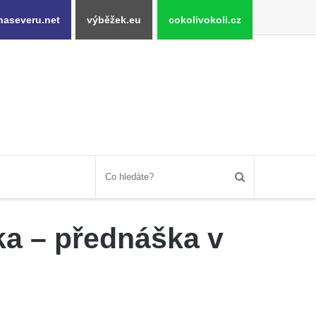
naseveru.net
výběžek.eu
cokolivokoli.cz
ka – přednáška v