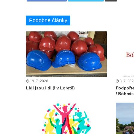
Podobné články
19. 7. 2026
3. 7. 20
Lidi jsou lidi (i v Loretě)
Podpořte
/ Böhmis