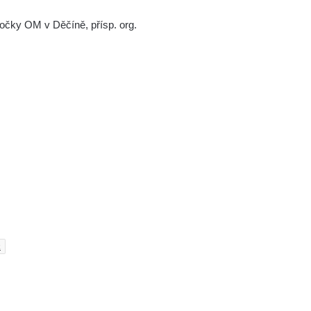
čky OM v Děčíně, přísp. org.
k