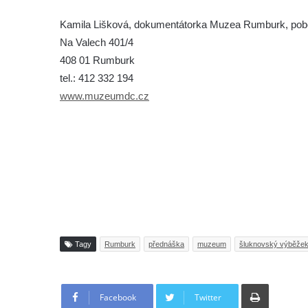
Kamila Lišková, dokumentátorka Muzea Rumburk, pobo
Na Valech 401/4
408 01 Rumburk
tel.: 412 332 194
www.muzeumdc.cz
Tagy
Rumburk
přednáška
muzeum
šluknovský výběže
Tisknout
Facebook
Twitter