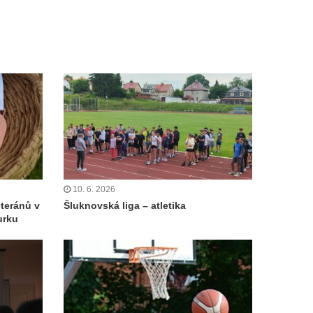
10. 6. 2026
eteránů v
Šluknovská liga – atletika
urku