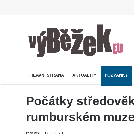
HLAVNÍ STRANA
AKTUALITY
POZVÁNKY
Počátky středověk
rumburském muz
redakce
17. 2. 2020