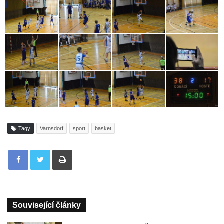
Tagy
Varnsdorf
sport
basket
Tisknout
Související články