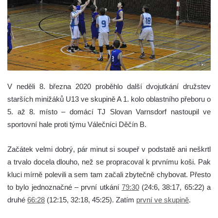
V neděli 8. března 2020 proběhlo další dvojutkání družstev
starších minižáků U13 ve skupině A 1. kolo oblastního přeboru o
5. až 8. místo – domácí TJ Slovan Varnsdorf nastoupil ve
sportovní hale proti týmu Válečníci Děčín B.
Začátek velmi dobrý, pár minut si soupeř v podstatě ani neškrtl
a trvalo docela dlouho, než se propracoval k prvnímu koši. Pak
kluci mírně polevili a sem tam začali zbytečně chybovat. Přesto
to bylo jednoznačné – první utkání
79:30
(24:6, 38:17, 65:22) a
druhé
66:28
(12:15, 32:18, 45:25). Zatím
první ve skupině
.