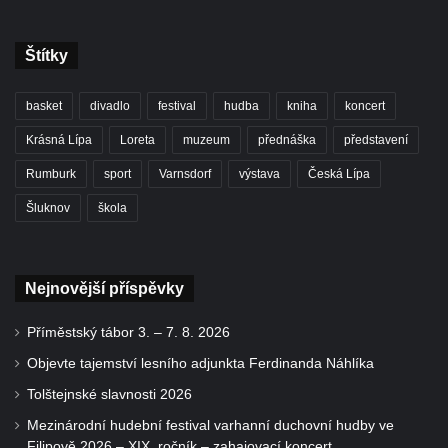
Štítky
basket
divadlo
festival
hudba
kniha
koncert
Krásná Lípa
Loreta
muzeum
přednáška
představení
Rumburk
sport
Varnsdorf
výstava
Česká Lípa
Šluknov
škola
Nejnovější příspěvky
Příměstský tábor 3. – 7. 8. 2026
Objevte tajemství lesního adjunkta Ferdinanda Náhlíka
Tolštejnské slavnosti 2026
Mezinárodní hudební festival varhanní duchovní hudby ve
Filipově 2026 – XIX. ročník – zahajovací koncert