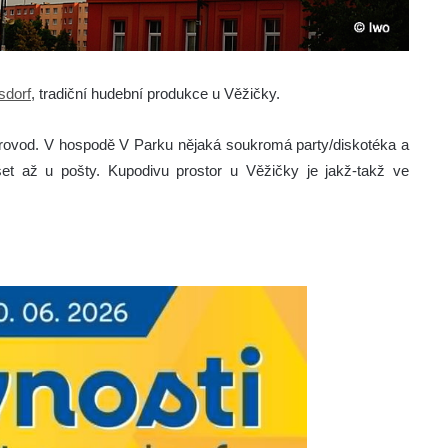
sdorf
, tradiční hudební produkce u Věžičky.
provod. V hospodě V Parku nějaká soukromá party/diskotéka a
šet až u pošty. Kupodivu prostor u Věžičky je jakž-takž ve