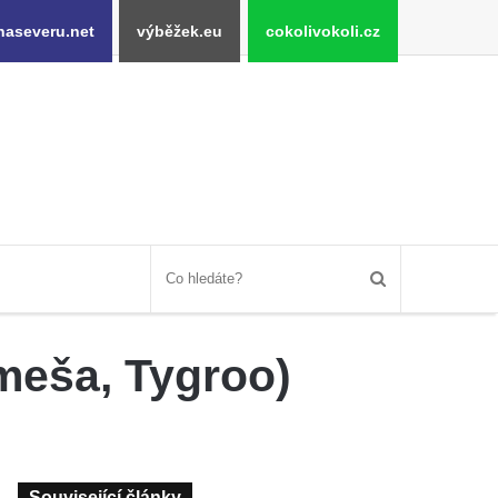
naseveru.net
výběžek.eu
cokolivokoli.cz
umeša, Tygroo)
Související články