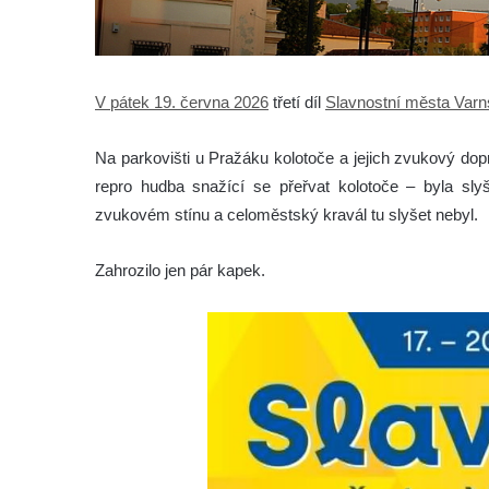
V pátek 19. června 2026
třetí díl
Slavnostní města Varn
Na parkovišti u Pražáku kolotoče a jejich zvukový do
repro hudba snažící se přeřvat kolotoče – byla sly
zvukovém stínu a celoměstský kravál tu slyšet nebyl.
Zahrozilo jen pár kapek.