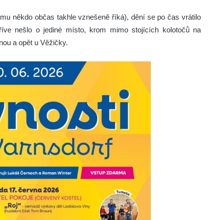
ému někdo občas takhle vznešeně říká), dění se po čas vrátilo
říve nešlo o jediné místo, krom mimo stojících kolotočů na
vnou a opět u Věžičky.