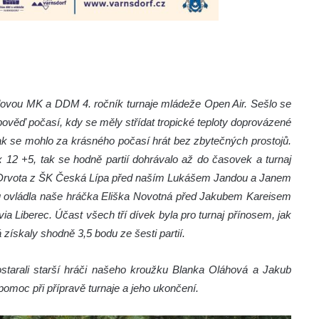
dovou MK a DDM 4. ročník turnaje mládeže Open Air. Sešlo se
ověď počasí, kdy se měly střídat tropické teploty doprovázené
ak se mohlo za krásného počasí hrát bez zbytečných prostojů.
12 +5, tak se hodně partií dohrávalo až do časovek a turnaj
o Drvota z ŠK Česká Lípa před naším Lukášem Jandou a Janem
 ovládla naše hráčka Eliška Novotná před Jakubem Kareisem
 Liberec. Účast všech tří dívek byla pro turnaj přínosem, jak
ískaly shodně 3,5 bodu ze šesti partií.
arali starší hráči našeho kroužku Blanka Oláhová a Jakub
omoc při přípravě turnaje a jeho ukončení.