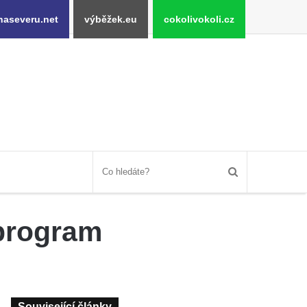
naseveru.net
výběžek.eu
cokolivokoli.cz
 program
Související články