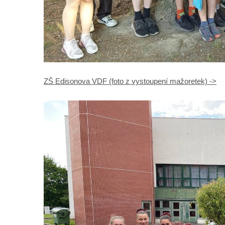
ZŠ Edisonova VDF (foto z vystoupení mažoretek) ->