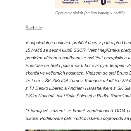
Opravený plakát (změna kapely v neděli)
Šachisté
:
V odpoledních hodinách proběhl dnes v parku před bu
15 hráčů ze sedmi klubů ŠSČR. Velmi nepříznivá předp
prudkým větrem a bouřkami se naštěstí nevyplnila a t
Přestože se hrálo pouze na 6 kol svižným tempem 2x 
skončil ve večerních hodinách. Vítězem se stal Brun
Trskem z ŠK ZIKUDA Turnov. Kategorii mladších žáků
z TJ Desko Liberec a Andriem Harashenkem z ŠK Slavia
Eliška Novotná, tak i Sofie Šulcová a Radka Ramešová z
O turnajové zázemí se kromě zaměstnanců DDM post
Sikora. Poděkování patří irodičovskému doprovodu za p