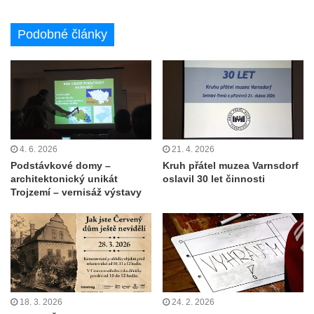
Podobné články
4. 6. 2026
21. 4. 2026
Podstávkové domy –
Kruh přátel muzea Varnsdorf
architektonický unikát
oslavil 30 let činnosti
Trojzemí – vernisáž výstavy
18. 3. 2026
24. 2. 2026