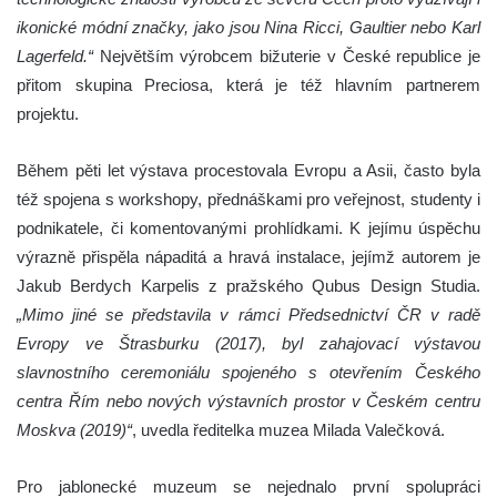
ikonické módní značky, jako jsou Nina Ricci, Gaultier nebo Karl
Lagerfeld.“
Největším výrobcem bižuterie v České republice je
přitom skupina Preciosa, která je též hlavním partnerem
projektu.
Během pěti let výstava procestovala Evropu a Asii, často byla
též spojena s workshopy, přednáškami pro veřejnost, studenty i
podnikatele, či komentovanými prohlídkami. K jejímu úspěchu
výrazně přispěla nápaditá a hravá instalace, jejímž autorem je
Jakub Berdych Karpelis z pražského Qubus Design Studia.
„
Mimo jiné se představila v rámci Předsednictví ČR v radě
Evropy ve Štrasburku (2017), byl zahajovací výstavou
slavnostního ceremoniálu spojeného s otevřením Českého
centra Řím nebo nových výstavních prostor v Českém centru
Moskva (2019)“
, uvedla ředitelka muzea Milada Valečková.
Pro jablonecké muzeum se nejednalo první spolupráci