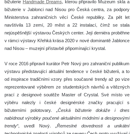
bižuterie
Handmade Dreams
, kterou připravilo Muzeum skla a
bižuterie v Jablonci nad Nisou pro Česká centra, za podpory
Ministerstva zahraničních věcí České republiky. Za pět let
navštívila 13 zemí, 20 měst a 22 instalací, čímž se stala
nejúspěšnější výstavou Českých center. Její derniéra proběhne
v rámci výstavy Křehká krása 2020 v nové dominantě Jablonce
nad Nisou – muzejní přístavbě připomínající krystal.
V roce 2016 připravil kurátor Petr Nový pro zahraniční publikum
výstavu představující aktuální tendence v české bižuterii, a to
od inspirace tradičními vzory přes současné trendy až po vize
reprezentované výběrem ze studentských návrhů a vítězných
prací z designové soutěže Master of Crystal. Své místo ve
výběru nalezly i české designérské značky pracující s
bižuterními polotovary.
„Česká bižuterie dokáže i dnes
nabídnout výrobky poučené aktuálními módními a designovými
trendy“
, uvedl Nový.
„Řemeslné dovednosti a unikátní
technologické znalosti výrobců ze severu Čech proto využívají i