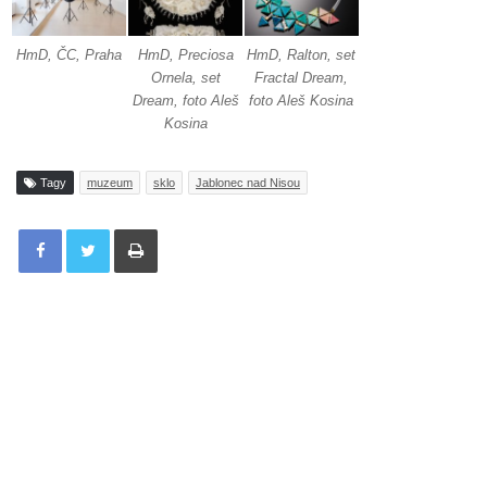
HmD, ČC, Praha
HmD, Preciosa
HmD, Ralton, set
Ornela, set
Fractal Dream,
Dream, foto Aleš
foto Aleš Kosina
Kosina
Tagy
muzeum
sklo
Jablonec nad Nisou
Tisknout