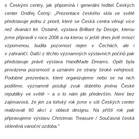
s Českými centry, jak připomíná í generální ředitel Českých
center Ondřej Černý:
„Prezentace českého skla ve světě
představuje jednu z priorit, které se Česká centra věnují více
než dvanáct let. Ostatně, výstava Brilliant by Design, kterou
jsme připravili v roce 2008 a na kterou si ještě dnes jistě mnozí
vzpomenou, budila pozornost nejen v Čechách, ale i
v zahraničí. Další z těchto významných výstavních počinů pak
představuje právě výstava HandMade Dreams. Opět byla
provázena pozorností a uznáním ze strany široké veřejnosti.
Podobné prezentace, které organizujeme nebo se na nich
podílíme, významně posilují zvuk dobrého jména České
republiky ve světě – a o to nám jde především. Není bez
zajímavosti, že jen za loňský rok jsme v síti Českých center
realizovali 60 akcí z oblasti designu. Na příští rok pak
připravujeme výstavu Christmas Treasure / Současná česká
skleněná vánoční ozdoba.“