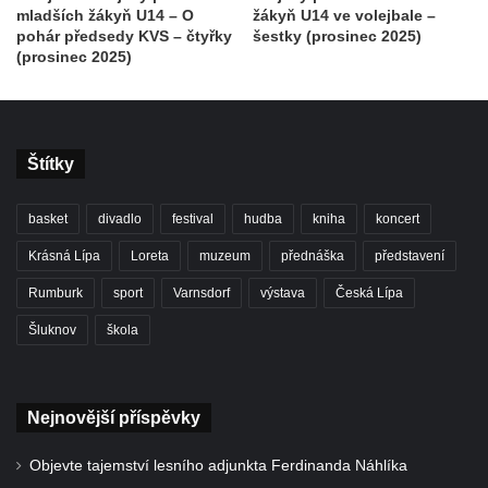
mladších žákyň U14 – O
žákyň U14 ve volejbale –
pohár předsedy KVS – čtyřky
šestky (prosinec 2025)
(prosinec 2025)
Štítky
basket
divadlo
festival
hudba
kniha
koncert
Krásná Lípa
Loreta
muzeum
přednáška
představení
Rumburk
sport
Varnsdorf
výstava
Česká Lípa
Šluknov
škola
Nejnovější příspěvky
Objevte tajemství lesního adjunkta Ferdinanda Náhlíka