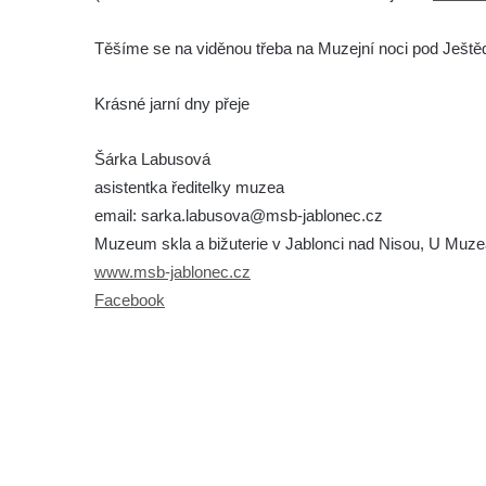
Těšíme se na viděnou třeba na Muzejní noci pod Ješt
Krásné jarní dny přeje
Šárka Labusová
asistentka ředitelky muzea
email: sarka.labusova@msb-jablonec.cz
Muzeum skla a bižuterie v Jablonci nad Nisou, U Muze
www.msb-jablonec.cz
Facebook