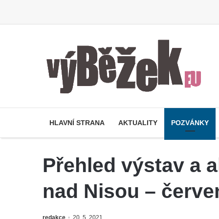
HLAVNÍ STRANA
AKTUALITY
POZVÁNKY
Přehled výstav a a
nad Nisou – červe
redakce
20. 5. 2021