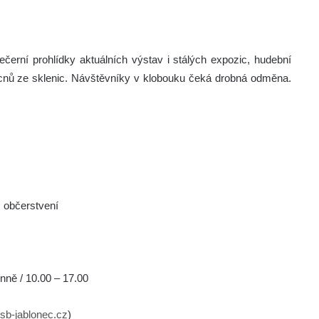
černí prohlídky aktuálních výstav i stálých expozic, hudební
ícnů ze sklenic. Návštěvníky v klobouku čeká drobná odměna.
, občerstvení
enně / 10.00 – 17.00
b-jablonec.cz
)