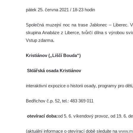
pátek 25. června 2021 / 18-23 hodin
Společná muzejní noc na trase Jablonec – Liberec. Ve
skupina Anabáze z Liberce, tvůrčí dílna s výrobou sv
Vstup zdarma.
Kristiánov („Liščí Bouda“)
Sklářská osada Kristiánov
interaktivní expozice o historii osady, programy pro děti
Bedřichov č.p. 52, tel.: 483 369 011
otevírací doba:
od 5. 6. víkendový provoz, od 19. 6. d
(aktuální informace o otevírací době sledujte na
www.ms