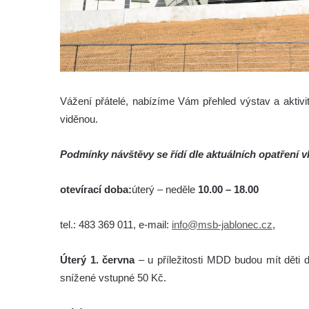
Vážení přátelé, nabízíme Vám přehled výstav a aktivi
viděnou.
Podmínky návštěvy se řídí dle aktuálních opatření
otevírací doba:
úterý – neděle
10.00 – 18.00
tel.: 483 369 011, e-mail:
info@msb-jablonec.cz
,
Úterý 1. června
– u příležitosti MDD budou mít děti 
snížené vstupné 50 Kč.