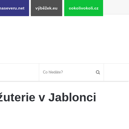
naseveru.net
výběžek.eu
cokolivokoli.cz
žuterie v Jablonci