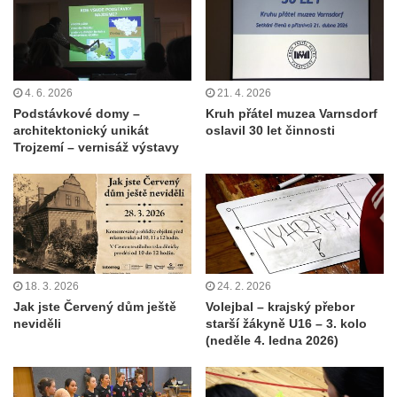
4. 6. 2026
21. 4. 2026
Podstávkové domy –
Kruh přátel muzea Varnsdorf
architektonický unikát
oslavil 30 let činnosti
Trojzemí – vernisáž výstavy
18. 3. 2026
24. 2. 2026
Jak jste Červený dům ještě
Volejbal – krajský přebor
neviděli
starší žákyně U16 – 3. kolo
(neděle 4. ledna 2026)