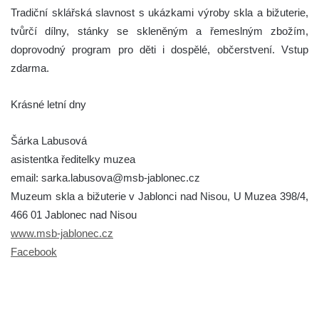
Tradiční sklářská slavnost s ukázkami výroby skla a bižuterie,
tvůrčí dílny, stánky se skleněným a řemeslným zbožím,
doprovodný program pro děti i dospělé, občerstvení. Vstup
zdarma.
Krásné letní dny
Šárka Labusová
asistentka ředitelky muzea
email: sarka.labusova@msb-jablonec.cz
Muzeum skla a bižuterie v Jablonci nad Nisou, U Muzea 398/4,
466 01 Jablonec nad Nisou
www.msb-jablonec.cz
Facebook