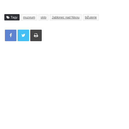
Tagy
muzeum
sklo
Jablonec nad Nisou
bižuterie
Tisknout