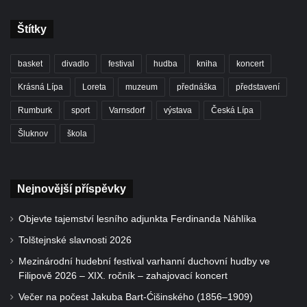
Štítky
basket
divadlo
festival
hudba
kniha
koncert
Krásná Lípa
Loreta
muzeum
přednáška
představení
Rumburk
sport
Varnsdorf
výstava
Česká Lípa
Šluknov
škola
Nejnovější příspěvky
Objevte tajemství lesního adjunkta Ferdinanda Náhlíka
Tolštejnské slavnosti 2026
Mezinárodní hudební festival varhanní duchovní hudby ve
Filipově 2026 – XIX. ročník – zahajovací koncert
Večer na počest Jakuba Bart-Ćišinského (1856–1909)