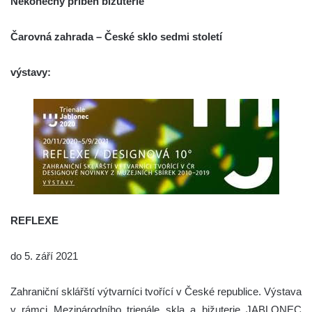
Nekonečný příběh bižuterie
Čarovná zahrada – České sklo sedmi století
výstavy:
REFLEXE
do 5. září 2021
Zahraniční sklářští výtvarníci tvořící v České republice. Výstava
v rámci Mezinárodního trienále skla a bižuterie JABLONEC