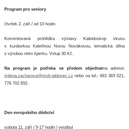
Program pro seniory
čtvrtek 2. září / od 10 hodin
Komentovaná prohlídka výstavy Kaleidoskop vkusu
s kurátorkou Kateřinou Norou Novákovou, tematická dílna
s výrobou retro šperku. Vstup 30 Kč.
Na program je potřeba se předem objednat
na adrese:
milena.zacharova@msb-jablonec.cz
nebo na tel.: 483 369 021,
778 702 892.
Den evropského dědictví
sobota 11. září / 9-17 hodin / vestibul