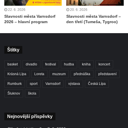
22. 6. 2026
20. 6. 2026
Slavnosti města Varnsdorf
Slavnosti města Varnsdorf –
2026 – hlavní program
den třetí (Tumeša, Tygroo)
Štítky
basket
divadlo
festival
hudba
kniha
koncert
Krásná Lípa
Loreta
muzeum
přednáška
představení
Rumburk
sport
Varnsdorf
výstava
Česká Lípa
Šluknov
škola
Nejnovější příspěvky