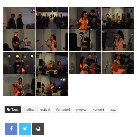
Tagy
hudba
festival
Varnsdorf
pivovar
koncert
jazz
Tisknout