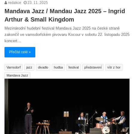
redakce
23. 11. 2025
Mandava Jazz / Mandau Jazz 2025 – Ingrid
Arthur & Small Kingdom
Mezinárodní hudební festival Mandava Jazz 2025 na české straně
zakončil ve varnsdorfském pivovaru Kocour v sobotu 22. listopadu 2025
koncert…
Přečíst celé »
Varnsdorf
jazz
divadlo
hudba
festival
představení
vítr z hor
Mandava Jazz