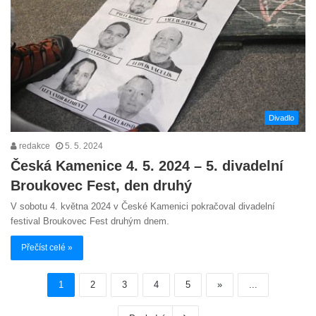
Divadlo
redakce
5. 5. 2024
Česká Kamenice 4. 5. 2024 – 5. divadelní
Broukovec Fest, den druhý
V sobotu 4. května 2024 v České Kamenici pokračoval divadelní
festival Broukovec Fest druhým dnem.
Přečíst celé »
1
2
3
4
5
»
...