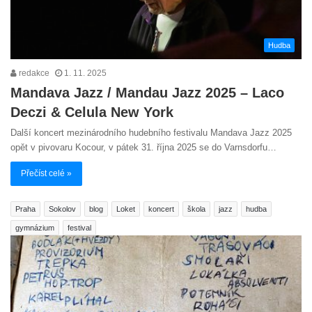
Hudba
redakce
1. 11. 2025
Mandava Jazz / Mandau Jazz 2025 – Laco
Deczi & Celula New York
Další koncert mezinárodního hudebního festivalu Mandava Jazz 2025
opět v pivovaru Kocour, v pátek 31. října 2025 se do Varnsdorfu…
Přečíst celé »
Praha
Sokolov
blog
Loket
koncert
škola
jazz
hudba
gymnázium
festival