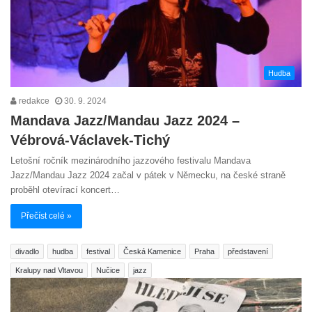
Hudba
redakce
30. 9. 2024
Mandava Jazz/Mandau Jazz 2024 –
Vébrová-Václavek-Tichý
Letošní ročník mezinárodního jazzového festivalu Mandava
Jazz/Mandau Jazz 2024 začal v pátek v Německu, na české straně
proběhl otevírací koncert…
Přečíst celé »
divadlo
hudba
festival
Česká Kamenice
Praha
představení
Kralupy nad Vltavou
Nučice
jazz