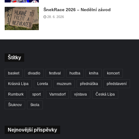
ŠnekRace 2026 – Nedělní závod
28. 6. 2026
Štítky
basket
divadlo
festival
hudba
kniha
koncert
Krásná Lípa
Loreta
muzeum
přednáška
představení
Rumburk
sport
Varnsdorf
výstava
Česká Lípa
Šluknov
škola
Nejnovější příspěvky