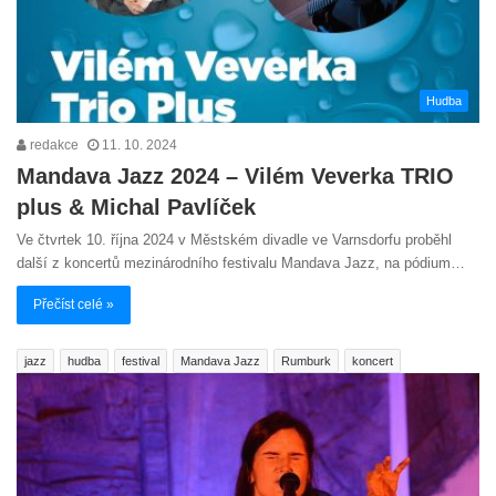
Hudba
redakce
11. 10. 2024
Mandava Jazz 2024 – Vilém Veverka TRIO
plus & Michal Pavlíček
Ve čtvrtek 10. října 2024 v Městském divadle ve Varnsdorfu proběhl
další z koncertů mezinárodního festivalu Mandava Jazz, na pódium…
Přečíst celé »
jazz
hudba
festival
Mandava Jazz
Rumburk
koncert