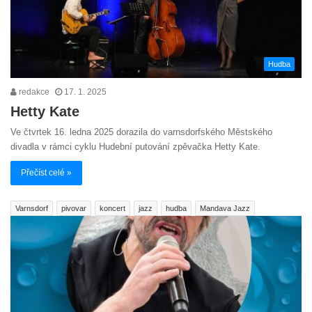
Hudba
redakce
17. 1. 2025
Hetty Kate
Ve čtvrtek 16. ledna 2025 dorazila do varnsdorfského Městského
divadla v rámci cyklu Hudební putování zpěvačka Hetty Kate.
Přečíst celé »
Varnsdorf
pivovar
koncert
jazz
hudba
Mandava Jazz