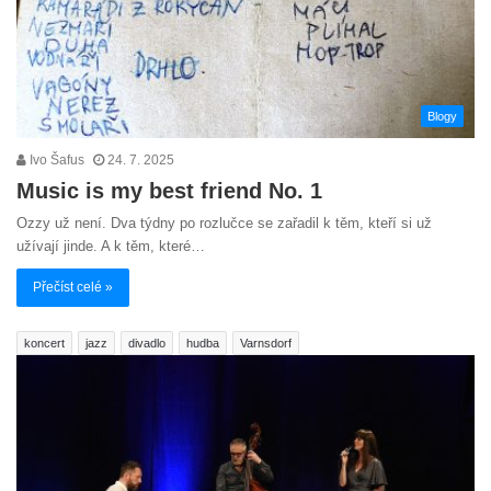
Blogy
Ivo Šafus
24. 7. 2025
Music is my best friend No. 1
Ozzy už není. Dva týdny po rozlučce se zařadil k těm, kteří si už
užívají jinde. A k těm, které…
Přečíst celé »
koncert
jazz
divadlo
hudba
Varnsdorf