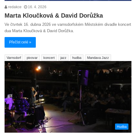
redakce
16. 4. 2026
Marta Kloučková & David Dorůžka
Ve čtvrtek 16. dubna 2026 ve varnsdorfském Městském divadle koncert
dua Marta Kloučková & David Dorůžka.
Přečíst celé »
Varnsdorf
pivovar
koncert
jazz
hudba
Mandava Jazz
Hudba