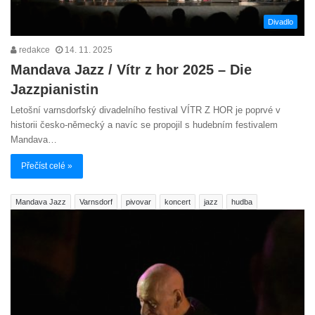
Divadlo
redakce
14. 11. 2025
Mandava Jazz / Vítr z hor 2025 – Die
Jazzpianistin
Letošní varnsdorfský divadelního festival VÍTR Z HOR je poprvé v
historii česko-německý a navíc se propojil s hudebním festivalem
Mandava…
Přečíst celé »
Mandava Jazz
Varnsdorf
pivovar
koncert
jazz
hudba