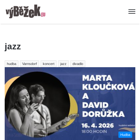
jazz
hudba
Varnsdorf
koncert
jazz
divadlo
Hudba