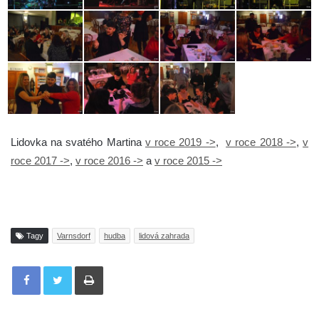
Lidovka na svatého Martina
v roce 2019 ->
,
v roce 2018 ->
,
v
roce 2017 ->
,
v roce 2016 ->
a
v roce 2015 ->
Tagy
Varnsdorf
hudba
lidová zahrada
Tisknout