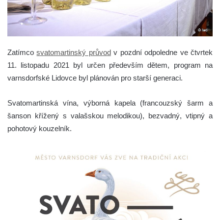
Zatímco
svatomartinský průvod
v pozdní odpoledne ve čtvrtek
11. listopadu 2021 byl určen především dětem, program na
varnsdorfské Lidovce byl plánován pro starší generaci.
Svatomartinská vína, výborná kapela (francouzský šarm a
šanson křížený s valašskou melodikou), bezvadný, vtipný a
pohotový kouzelník.