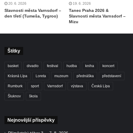
20. 6. 2026
19. 6. 2026
Slavnosti města Varnsdorf –
Tanec Praha 2026 &
den třetí (Tumeša, Tygroo)
Slavnosti města Varnsdorf –
Mizu
Štítky
basket
divadlo
festival
hudba
kniha
koncert
Krásná Lípa
Loreta
muzeum
přednáška
představení
Rumburk
sport
Varnsdorf
výstava
Česká Lípa
Šluknov
škola
Nejnovější příspěvky