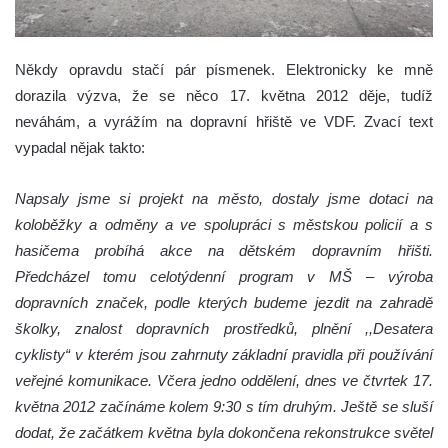
Někdy opravdu stačí pár písmenek. Elektronicky ke mně
dorazila výzva, že se něco 17. května 2012 děje, tudíž
neváhám, a vyrážím na dopravní hřiště ve VDF.
Zvací text
vypadal nějak takto:
Napsaly jsme si projekt na město, dostaly jsme dotaci na
koloběžky a odměny a ve spolupráci s městskou policií a s
hasičema probíhá akce na dětském dopravním hřišti.
Předcházel tomu celotýdenní program v MŠ – výroba
dopravních značek, podle kterých budeme jezdit na zahradě
školky, znalost dopravních prostředků, plnění ,,Desatera
cyklisty“ v kterém jsou zahrnuty základní pravidla při používání
veřejné komunikace. Včera jedno oddělení, dnes ve čtvrtek 17.
května 2012 začínáme kolem 9:30 s tím druhým. Ještě se sluší
dodat, že začátkem května byla dokončena rekonstrukce světel