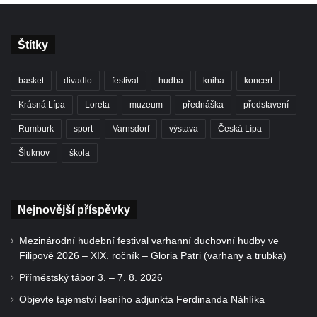
Štítky
basket
divadlo
festival
hudba
kniha
koncert
Krásná Lípa
Loreta
muzeum
přednáška
představení
Rumburk
sport
Varnsdorf
výstava
Česká Lípa
Šluknov
škola
Nejnovější příspěvky
Mezinárodní hudební festival varhanní duchovní hudby ve
Filipově 2026 – XIX. ročník – Gloria Patri (varhany a trubka)
Příměstský tábor 3. – 7. 8. 2026
Objevte tajemství lesního adjunkta Ferdinanda Náhlíka