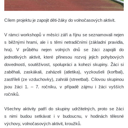
Cílem projektu je zapojit děti-žáky do volnočasových aktivit.
V rámci workshopů v měsíci září a říjnu se seznamovali nejen
s běžnými hrami, ale i s těmi netradičními (základní pravidla,
hra). V průběhu nejen volných dnů se žáci zapojili do
jednotlivých aktivit, které přinesou rozvoj jejich pohybových
dovedností, soutěživost, spolupráci a kohezi skupiny. Žáci si
zaběhali, zaskákali, zaházeli (atletika), vyzkoušeli (korfbal),
zastříleli (ze vzduchovky), zahráli (streetbal). Cílovou skupinou
jsou žáci 1. – 7. ročníku, v případě zájmu i žáci vyšších
ročníků.
Všechny aktivity patří do skupiny udržitelných, proto se žáci
s nimi budou setkávat i v budoucnu, v hodinách tělesné
výchovy, volnočasových aktivit, kroužků.