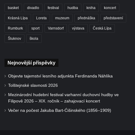
basket
divadlo
festival
hudba
kniha
koncert
Krásná Lípa
Loreta
muzeum
přednáška
představení
Rumburk
sport
Varnsdorf
výstava
Česká Lípa
Šluknov
škola
Nejnovější příspěvky
Objevte tajemství lesního adjunkta Ferdinanda Náhlíka
Tolštejnské slavnosti 2026
Mezinárodní hudební festival varhanní duchovní hudby ve
Filipově 2026 – XIX. ročník – zahajovací koncert
Večer na počest Jakuba Bart-Ćišinského (1856–1909)