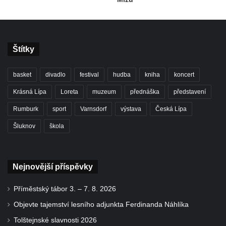
Štítky
basket
divadlo
festival
hudba
kniha
koncert
Krásná Lípa
Loreta
muzeum
přednáška
představení
Rumburk
sport
Varnsdorf
výstava
Česká Lípa
Šluknov
škola
Nejnovější příspěvky
Příměstský tábor 3. – 7. 8. 2026
Objevte tajemství lesního adjunkta Ferdinanda Náhlíka
Tolštejnské slavnosti 2026