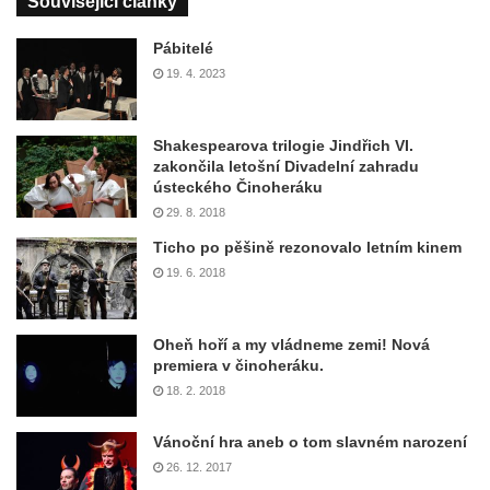
Související články
Pábitelé
19. 4. 2023
Shakespearova trilogie Jindřich VI.
zakončila letošní Divadelní zahradu
ústeckého Činoheráku
29. 8. 2018
Ticho po pěšině rezonovalo letním kinem
19. 6. 2018
Oheň hoří a my vládneme zemi! Nová
premiera v činoheráku.
18. 2. 2018
Vánoční hra aneb o tom slavném narození
26. 12. 2017