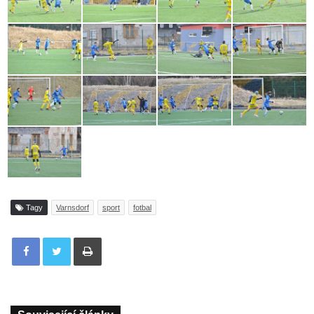
Tagy
Varnsdorf
sport
fotbal
Tisknout