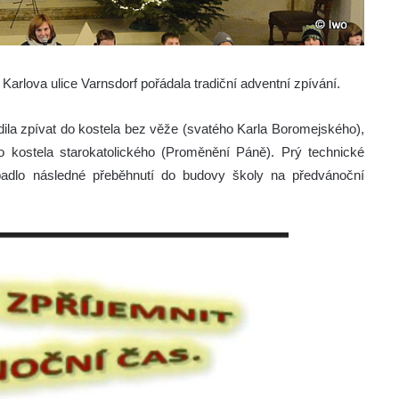
 Karlova ulice Varnsdorf pořádala tradiční adventní zpívání.
dila zpívat do kostela bez věže (svatého Karla Boromejského),
do kostela starokatolického (Proměnění Páně). Prý technické
dlo následné přeběhnutí do budovy školy na předvánoční