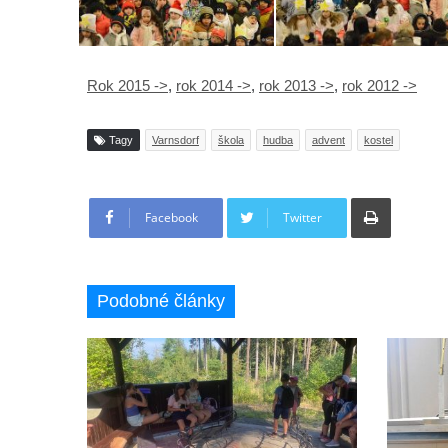
Rok 2015 ->
,
rok 2014 ->
,
rok 2013 ->
,
rok 2012 ->
Tagy
Varnsdorf
škola
hudba
advent
kostel
Tisknout
Facebook
Twitter
Podobné články