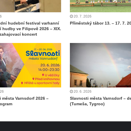
26
20. 7. 2026
dní hudební festival varhanní
Příměstský tábor 13. – 17. 7. 2
 hudby ve Filipově 2026 – XIX.
 zahajovací koncert
026
20. 6. 2026
i města Varnsdorf 2026 –
Slavnosti města Varnsdorf – de
rogram
(Tumeša, Tygroo)