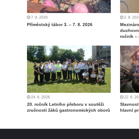
7. 8. 2026
2. 8. 20
Příměstský tábor 3. – 7. 8. 2026
Mezináro
duchovní
ročník –
24. 6. 2026
22. 6. 2
20. ročník Letního přeboru v soutěži
Slavnost
zručnosti žáků gastronomických oborů
hlavní p