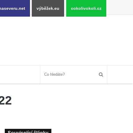
naseveru.net
výběžek.eu
cokolivokoli.cz
022
Související články