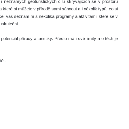
i neznámých geoturistických cílů skrývajících se v prostoru
které si můžete v přírodě sami sáhnout a i několik typů, co si
ce, vás seznámím s několika programy a aktivitami, které se v
 uskuteční.
tenciál přírody a turistiky. Přesto má i své limity a o těch je
dět.