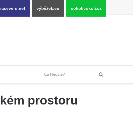
naseveru.net
výběžek.eu
cokolivokoli.cz
ském prostoru