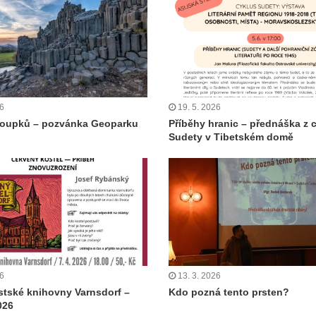
26
19. 5. 2026
loupků – pozvánka Geoparku
Příběhy hranic – přednáška z 
Sudety v Tibetském domě
26
13. 3. 2026
tské knihovny Varnsdorf –
Kdo pozná tento prsten?
026