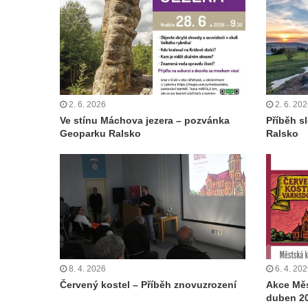
2. 6. 2026
2. 6. 20
Ve stínu Máchova jezera – pozvánka
Příběh s
Geoparku Ralsko
Ralsko
8. 4. 2026
6. 4. 20
Červený kostel – Příběh znovuzrození
Akce Měs
duben 2