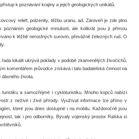
přístup k poznávání krajiny a jejich geologických unikátů.
ovcový reliéf, polzenity, těžbu uranu, ad. Zároveň je zde plno
 poznáním geologické minulosti, ale kolikrát jsou jí přímou
yužíváno k těžbě nerostných surovin, převážně železných rud. O
dy.
á řada lokalit ukrývá poklady v podobě zkamenělých živočichů,
odným komentářem průvodce získává i tato badatelská činnost na
í dávného života.
 turistiku a samozřejmě i cykloturistiku. Mnoho kopců nabízí
stí z neživé i živé přírody. Využívat informace lze přímo v
logiím, které jsou dnes dostupné i na mobilu. Každoročně jsou
ejnost, tak i pro odborníky. Bývalý vojenský prostor Ralska si
ávštěvníků.