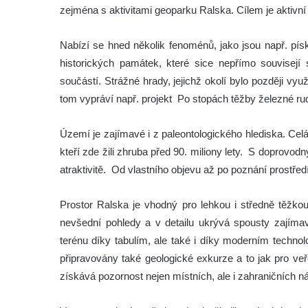
zejména s aktivitami geoparku Ralska. Cílem je aktivní 
Nabízí se hned několik fenoménů, jako jsou např. písk
historických památek, které sice nepřímo souvisejí s
součástí. Strážné hrady, jejichž okolí bylo později v
tom vypráví např. projekt Po stopách těžby železné ru
Území je zajímavé i z paleontologického hlediska. Cel
kteří zde žili zhruba před 90. miliony lety. S doprov
atraktivitě. Od vlastního objevu až po poznání prostřed
Prostor Ralska je vhodný pro lehkou i středně těžkou
nevšední pohledy a v detailu ukrývá spousty zajímavo
terénu díky tabulím, ale také i díky moderním techno
připravovány také geologické exkurze a to jak pro veř
získává pozornost nejen místních, ale i zahraničních n