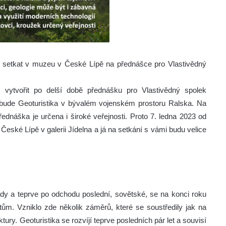
e setkat v muzeu v České Lípě na přednášce pro Vlastivědný
l vytvořit po delší době přednášku pro Vlastivědný spolek
bude Geoturistika v bývalém vojenském prostoru Ralska. Na
řednáška je určena i široké veřejnosti. Proto 7. ledna 2023 od
eské Lípě v galerii Jídelna a já na setkání s vámi budu velice
y a teprve po odchodu poslední, sovětské, se na konci roku
stům. Vzniklo zde několik záměrů, které se soustředily jak na
ktury. Geoturistika se rozvíjí teprve posledních pár let a souvisí