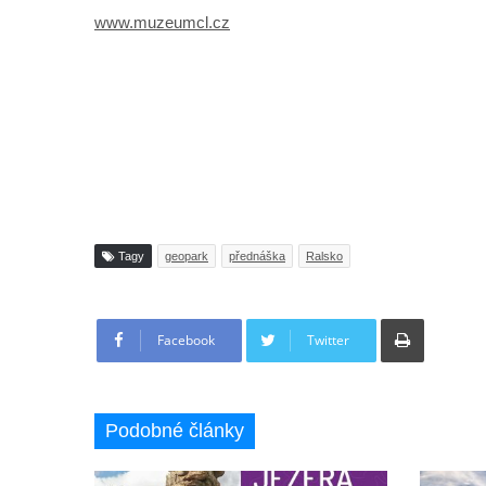
www.muzeumcl.cz
Tagy
geopark
přednáška
Ralsko
Tisknout
Facebook
Twitter
Podobné články