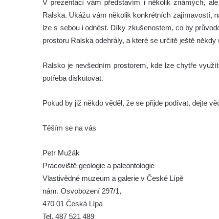
V prezentaci vám představím i několik známých, ale 
Ralska. Ukážu vám několik konkrétních zajímavostí, na 
lze s sebou i odnést. Díky zkušenostem, co by průvod
prostoru Ralska odehrály, a které se určitě ještě někdy
Ralsko je nevšedním prostorem, kde lze chytře využít po
potřeba diskutovat.
Pokud by již někdo věděl, že se přijde podívat, dejte vě
Těším se na vás
Petr Mužák
Pracoviště geologie a paleontologie
Vlastivědné muzeum a galerie v České Lípě
nám. Osvobození 297/1,
470 01 Česká Lípa
Tel. 487 521 489