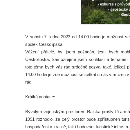
V sobotu 7. ledna 2023 od 14.00 hodin je možnost s
spolek Českolipska.
Vážení přátelé, byl jsem požádán, jestli bych moh
Českolipska. Samozřejmě jsem souhlasil a tématem 
toto téma bych vás rád srdečně pozval také, jelikož p
14.00 hodin je zde možnost se setkat u nás v muzeu v Č
rád.
Krátká anotace:
Bývalým vojenským prostorem Ralska prošly tři armád
1991 rozhodlo, že celý prostor bude zpřístupněn turi
hospodaření v krajině, tak i budování turistické infrastru