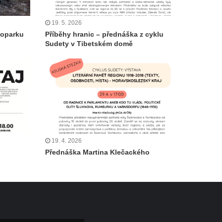
19. 5. 2026
eoparku
Příběhy hranic – přednáška z cyklu
Sudety v Tibetském domě
19. 4. 2026
Přednáška Martina Klečackého