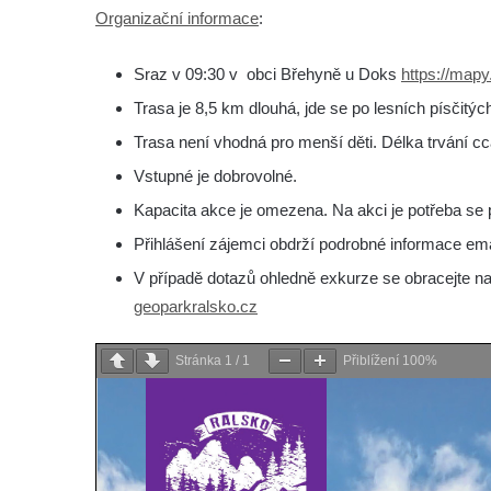
Organizační informace
:
Sraz v 09:30 v obci Břehyně u Doks
https://map
Trasa je 8,5 km dlouhá, jde se po lesních písčit
Trasa není vhodná pro menší děti. Délka trvání cc
Vstupné je dobrovolné.
Kapacita akce je omezena. Na akci je potřeba se př
Přihlášení zájemci obdrží podrobné informace ema
V případě dotazů ohledně exkurze se obracejte na
geoparkralsko.cz
Stránka
1
/
1
Přiblížení
100%