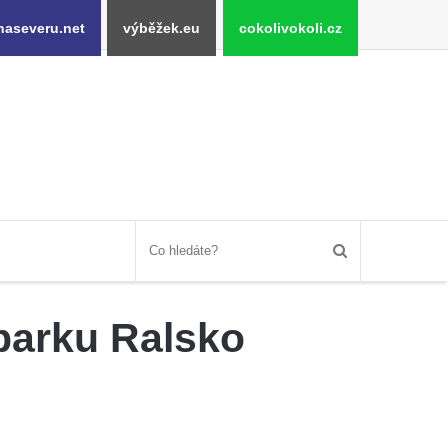
naseveru.net
výběžek.eu
cokolivokoli.cz
parku Ralsko