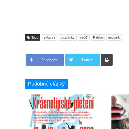
Tagy
exkurze
pozvánky
čedič
Ralsko
geopark
Tisknout
Facebook
Twitter
Podobné články