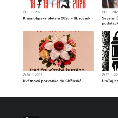
11. 6. 2026
3. 6. 20
Krásnolipské pletení 2026 – III. ročník
Severní 
podstáv
28. 4. 2026
27. 4. 2
Květnová pozvánka do Chřibské
HraTaj n