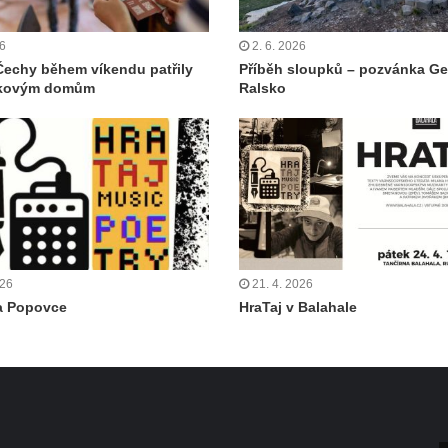
26
2. 6. 2026
Čechy během víkendu patřily
Příběh sloupků – pozvánka G
kovým domům
Ralsko
026
21. 4. 2026
a Popovce
HraTaj v Balahale