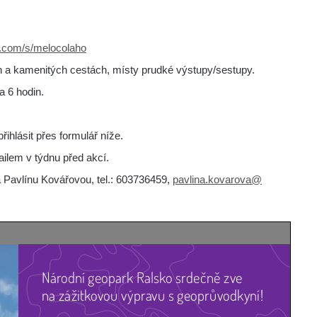
y.com/s/melocolaho
ých a kamenitých cestách, místy prudké výstupy/sestupy.
a 6 hodin.
ihlásit přes formulář níže.
ilem v týdnu před akcí.
 Pavlínu Kovářovou, tel.: 603736459,
pavlina.kovarova@