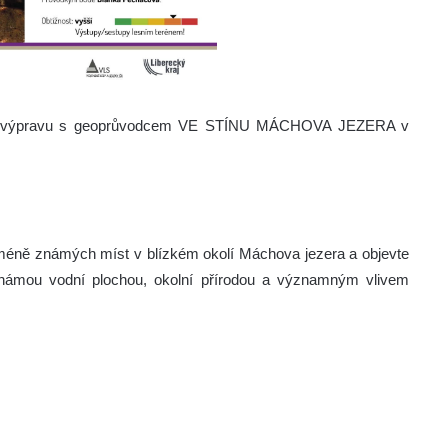
u výpravu s geoprůvodcem VE STÍNU MÁCHOVA JEZERA v
ně známých míst v blízkém okolí Máchova jezera a objevte
 známou vodní plochou, okolní přírodou a významným vlivem