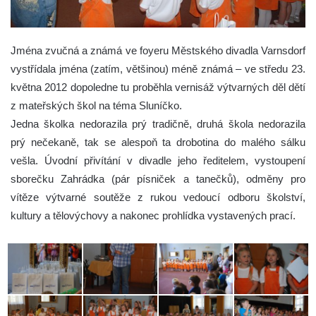
Jména zvučná a známá ve foyeru Městského divadla Varnsdorf
vystřídala jména (zatím, většinou) méně známá – ve středu 23.
května 2012 dopoledne tu proběhla vernisáž výtvarných děl dětí
z mateřských škol na téma Sluníčko.
Jedna školka nedorazila prý tradičně, druhá škola nedorazila
prý nečekaně, tak se alespoň ta drobotina do malého sálku
vešla. Úvodní přivítání v divadle jeho ředitelem, vystoupení
sborečku Zahrádka (pár písniček a tanečků), odměny pro
vítěze výtvarné soutěže z rukou vedoucí odboru školství,
kultury a tělovýchovy a nakonec prohlídka vystavených prací.