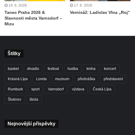
19. 6. 2026
17. 6. 2026
Tanec Praha 2026 &
Vernisáž: Ladislav Vlna „Roj“
Slavnosti města Varnsdorf –
Mizu
Štítky
basket
divadlo
festival
hudba
kniha
koncert
Krásná Lípa
Loreta
muzeum
přednáška
představení
Rumburk
sport
Varnsdorf
výstava
Česká Lípa
Šluknov
škola
Nejnovější příspěvky