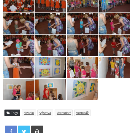
Tagy
divadlo
výstava
Varnsdorf
vernisáž
Tisknout