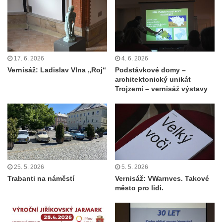
17. 6. 2026
4. 6. 2026
Vernisáž: Ladislav Vlna „Roj“
Podstávkové domy –
architektonický unikát
Trojzemí – vernisáž výstavy
25. 5. 2026
5. 5. 2026
Trabanti na náměstí
Vernisáž: VWarnves. Takové
město pro lidi.