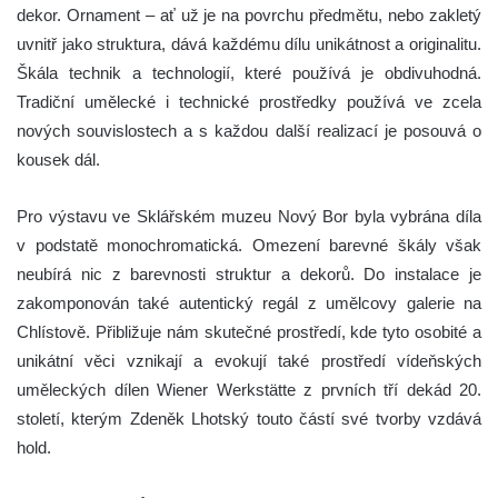
dekor. Ornament – ať už je na povrchu předmětu, nebo zakletý
uvnitř jako struktura, dává každému dílu unikátnost a originalitu.
Škála technik a technologií, které používá je obdivuhodná.
Tradiční umělecké i technické prostředky používá ve zcela
nových souvislostech a s každou další realizací je posouvá o
kousek dál.
Pro výstavu ve Sklářském muzeu Nový Bor byla vybrána díla
v podstatě monochromatická. Omezení barevné škály však
neubírá nic z barevnosti struktur a dekorů. Do instalace je
zakomponován také autentický regál z umělcovy galerie na
Chlístově. Přibližuje nám skutečné prostředí, kde tyto osobité a
unikátní věci vznikají a evokují také prostředí vídeňských
uměleckých dílen Wiener Werkstätte z prvních tří dekád 20.
století, kterým Zdeněk Lhotský touto částí své tvorby vzdává
hold.