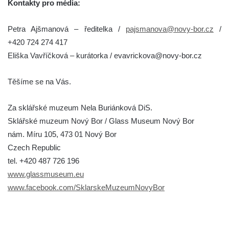
Kontakty pro média:
Petra Ajšmanová – ředitelka /
pajsmanova@novy-bor.cz
/
+420 724 274 417
Eliška Vavříčková – kurátorka / evavrickova@novy-bor.cz
Těšíme se na Vás.
Za sklářské muzeum Nela Buriánková DiS.
Sklářské muzeum Nový Bor / Glass Museum Nový Bor
nám. Míru 105, 473 01 Nový Bor
Czech Republic
tel. +420 487 726 196
www.glassmuseum.eu
www.facebook.com/SklarskeMuzeumNovyBor