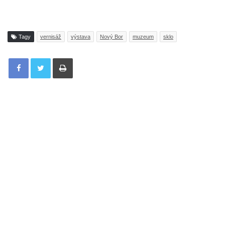
Tagy
vernisáž
výstava
Nový Bor
muzeum
sklo
Tisknout