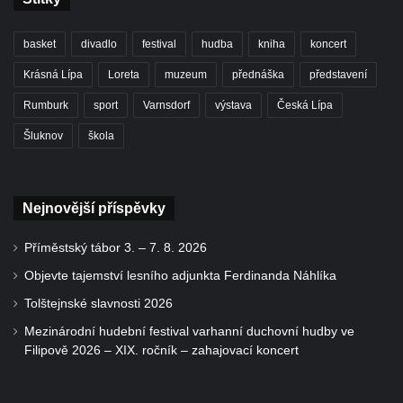
basket
divadlo
festival
hudba
kniha
koncert
Krásná Lípa
Loreta
muzeum
přednáška
představení
Rumburk
sport
Varnsdorf
výstava
Česká Lípa
Šluknov
škola
Nejnovější příspěvky
Příměstský tábor 3. – 7. 8. 2026
Objevte tajemství lesního adjunkta Ferdinanda Náhlíka
Tolštejnské slavnosti 2026
Mezinárodní hudební festival varhanní duchovní hudby ve
Filipově 2026 – XIX. ročník – zahajovací koncert