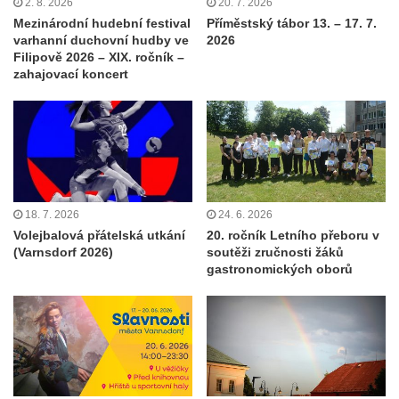
2. 8. 2026
20. 7. 2026
Mezinárodní hudební festival
Příměstský tábor 13. – 17. 7.
varhanní duchovní hudby ve
2026
Filipově 2026 – XIX. ročník –
zahajovací koncert
18. 7. 2026
24. 6. 2026
Volejbalová přátelská utkání
20. ročník Letního přeboru v
(Varnsdorf 2026)
soutěži zručnosti žáků
gastronomických oborů