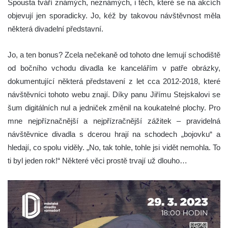
Spousta tváří známých, neznámých, i těch, které se na akcích
objevují jen sporadicky. Jo, kéž by takovou návštěvnost měla
některá divadelní představní.
Jo, a ten bonus? Zcela nečekaně od tohoto dne lemují schodiště
od bočního vchodu divadla ke kancelářím v patře obrázky,
dokumentující některá představení z let cca 2012-2018, které
návštěvníci tohoto webu znají. Díky panu Jiřímu Stejskalovi se
šum digitálních nul a jedniček změnil na koukatelné plochy. Pro
mne nejpříznačnější a nejpřízračnější zážitek – pravidelná
návštěvnice divadla s dcerou hrají na schodech „bojovku“ a
hledají, co spolu viděly. „No, tak tohle, tohle jsi vidět nemohla. To
ti byl jeden rok!“ Některé věci prostě trvají už dlouho…