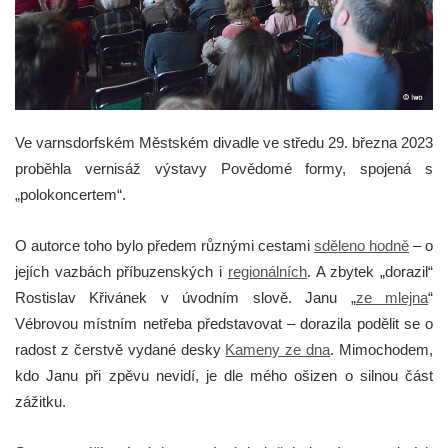
Ve varnsdorfském Městském divadle ve středu 29. března 2023
proběhla vernisáž výstavy Povědomé formy, spojená s
„polokoncertem“.
O autorce toho bylo předem různými cestami
sděleno hodně
– o
jejích vazbách příbuzenských i
regionálních
. A zbytek „dorazil“
Rostislav Křivánek v úvodním slově. Janu „
ze mlejna
“
Vébrovou místním netřeba představovat – dorazila podělit se o
radost z čerstvě vydané desky
Kameny ze dna
. Mimochodem,
kdo Janu při zpěvu nevidí, je dle mého ošizen o silnou část
zážitku.