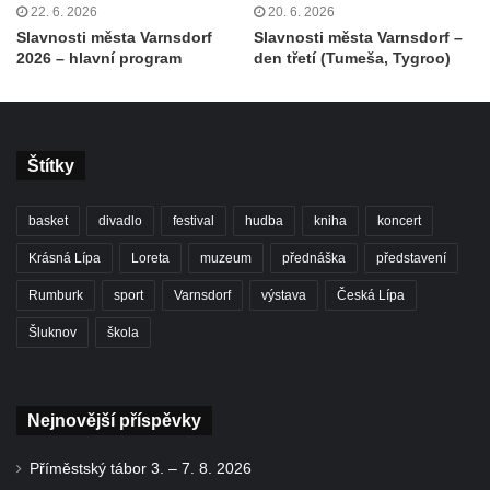
22. 6. 2026
20. 6. 2026
Slavnosti města Varnsdorf
Slavnosti města Varnsdorf –
2026 – hlavní program
den třetí (Tumeša, Tygroo)
Štítky
basket
divadlo
festival
hudba
kniha
koncert
Krásná Lípa
Loreta
muzeum
přednáška
představení
Rumburk
sport
Varnsdorf
výstava
Česká Lípa
Šluknov
škola
Nejnovější příspěvky
Příměstský tábor 3. – 7. 8. 2026