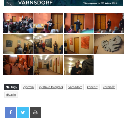
Tagy
výstava
výstava fotografií
Varnsdorf
koncert
vernisáž
divadlo
Tisknout