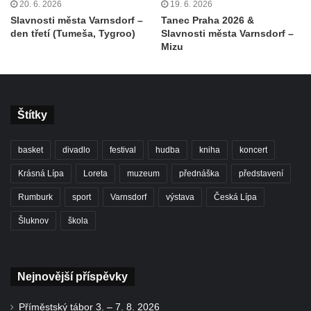
20. 6. 2026
19. 6. 2026
Slavnosti města Varnsdorf –
Tanec Praha 2026 &
den třetí (Tumeša, Tygroo)
Slavnosti města Varnsdorf –
Mizu
Štítky
basket
divadlo
festival
hudba
kniha
koncert
Krásná Lípa
Loreta
muzeum
přednáška
představení
Rumburk
sport
Varnsdorf
výstava
Česká Lípa
Šluknov
škola
Nejnovější příspěvky
Příměstský tábor 3. – 7. 8. 2026