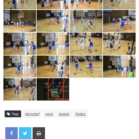
Tagy
Varnsdorf
sport
basket
Teplice
Tisknout