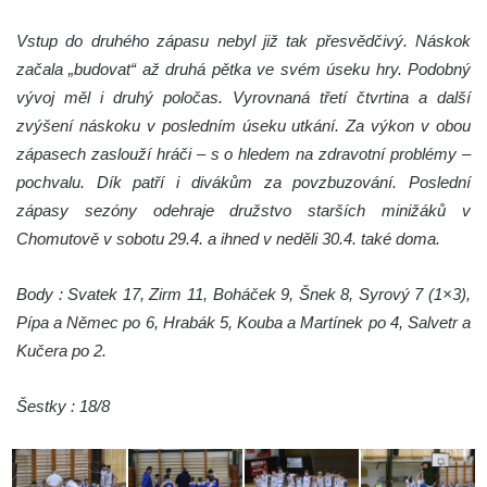
Vstup do druhého zápasu nebyl již tak přesvědčivý. Náskok
začala „budovat“ až druhá pětka ve svém úseku hry. Podobný
vývoj měl i druhý poločas. Vyrovnaná třetí čtvrtina a další
zvýšení náskoku v posledním úseku utkání. Za výkon v obou
zápasech zaslouží hráči – s o hledem na zdravotní problémy –
pochvalu. Dík patří i divákům za povzbuzování. Poslední
zápasy sezóny odehraje družstvo starších minižáků v
Chomutově v sobotu 29.4. a ihned v neděli 30.4. také doma.
Body : Svatek 17, Zirm 11, Boháček 9, Šnek 8, Syrový 7 (1×3),
Pípa a Němec po 6, Hrabák 5, Kouba a Martínek po 4, Salvetr a
Kučera po 2.
Šestky : 18/8