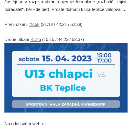
častěji se v rozpisu utkání objevuje formulace „rozhodčí zajistí
pořadatel“, ber kde ber). Prostě domácí kluci Teplice válcovali…
První utkání
78:56
(21:13 / 42:21 / 62:38)
Druhé utkání
81:45
(19:15 / 44:23 / 58:37)
Na oddílovém webu: