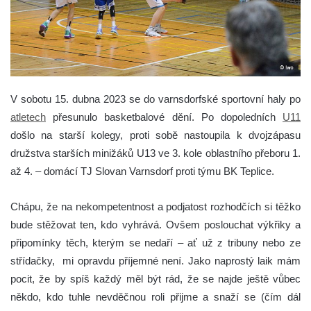
V sobotu 15. dubna 2023 se do varnsdorfské sportovní haly po
atletech
přesunulo basketbalové dění. Po dopoledních
U11
došlo na starší kolegy, proti sobě nastoupila k dvojzápasu
družstva starších minižáků U13 ve 3. kole oblastního přeboru 1.
až 4. – domácí TJ Slovan Varnsdorf proti týmu BK Teplice.
Chápu, že na nekompetentnost a podjatost rozhodčích si těžko
bude stěžovat ten, kdo vyhrává. Ovšem poslouchat výkřiky a
připomínky těch, kterým se nedaří – ať už z tribuny nebo ze
střídačky, mi opravdu příjemné není. Jako naprostý laik mám
pocit, že by spíš každý měl být rád, že se najde ještě vůbec
někdo, kdo tuhle nevděčnou roli přijme a snaží se (čím dál