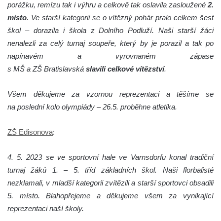
porážku, remízu tak i výhru a celkově tak oslavila zasloužené
2.
místo
. Ve starší kategorii se o vítězný pohár pralo celkem šest
škol – dorazila i škola z Dolního Podluží. Naši starší žáci
nenalezli za celý turnaj soupeře, který by je porazil a tak po
napínavém a vyrovnaném zápase
s MŠ a ZŠ Bratislavská
slavili celkové vítězství
.
Všem děkujeme za vzornou reprezentaci a těšíme se
na poslední kolo olympiády – 26.5. proběhne atletika.
ZŠ Edisonova
:
4. 5. 2023 se ve sportovní hale ve Varnsdorfu konal tradiční
turnaj žáků 1. – 5. tříd základních škol. Naši florbalisté
nezklamali, v mladší kategorii zvítězili a starší sportovci obsadili
5. místo. Blahopřejeme a děkujeme všem za vynikající
reprezentaci naší školy.