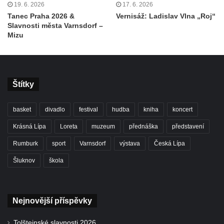
19. 6. 2026
17. 6. 2026
Tanec Praha 2026 &
Vernisáž: Ladislav Vlna „Roj“
Slavnosti města Varnsdorf –
Mizu
Štítky
basket
divadlo
festival
hudba
kniha
koncert
Krásná Lípa
Loreta
muzeum
přednáška
představení
Rumburk
sport
Varnsdorf
výstava
Česká Lípa
Šluknov
škola
Nejnovější příspěvky
Tolštejnské slavnosti 2026