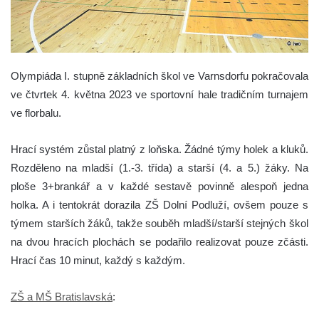
Olympiáda I. stupně základních škol ve Varnsdorfu pokračovala
ve čtvrtek 4. května 2023 ve sportovní hale tradičním turnajem
ve florbalu.
Hrací systém zůstal platný z loňska. Žádné týmy holek a kluků.
Rozděleno na mladší (1.-3. třída) a starší (4. a 5.) žáky. Na
ploše 3+brankář a v každé sestavě povinně alespoň jedna
holka. A i tentokrát dorazila ZŠ Dolní Podluží, ovšem pouze s
týmem starších žáků, takže souběh mladší/starší stejných škol
na dvou hracích plochách se podařilo realizovat pouze zčásti.
Hrací čas 10 minut, každý s každým.
ZŠ a MŠ Bratislavská
: