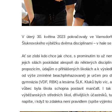
V úterý 30. května 2023 pokračovaly ve Varnsdorfu
Šluknovského výběžku dvěma disciplínami – v hale se h
Ať se zlobí kdo chce jak chce, s prominutím to už nen
jejich silách poskládat alespoň do některých discip
propozicím, údajům o přihlášených školách a k výsledků
od výše zmíněné beachpřehazované) je určen pro dí
gymnázia (VDF, RBK) a lesárna ŠLK. Kluků bylo víc, al
vůbec byla škola schopna postavit mančaft. I t
výběžanských středních škol, dřívějších účastníků, t
napíše, i když to zdaleka není pravidlem (spíše výjimko