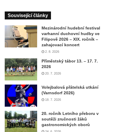
Související články
Mezinárodní hudební festival
varhanní duchovní hudby ve
Filipově 2026 – XIX. ročník –
zahajovací koncert
2. 8. 2026
Příměstský tábor 13. – 17. 7.
2026
20. 7. 2026
Volejbalová přátelská utkání
(Varnsdorf 2026)
18. 7. 2026
20. ročník Letního přeboru v
soutěži zručnosti žáků
gastronomických oborů
24. 6. 2026