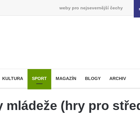
weby pro nejsevernější čechy
KULTURA
SPORT
MAGAZÍN
BLOGY
ARCHIV
y mládeže (hry pro stře