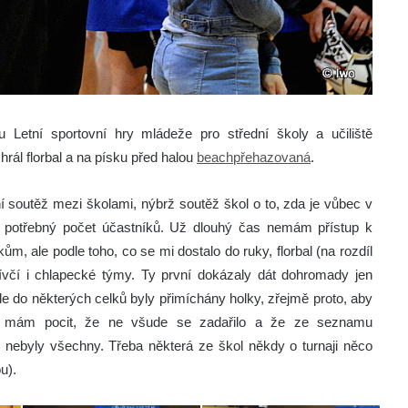
 Letní sportovní hry mládeže pro střední školy a učiliště
rál florbal a na písku před halou
beachpřehazovaná
.
í soutěž mezi školami, nýbrž soutěž škol o to, zda je vůbec v
lín potřebný počet účastníků. Už dlouhý čas nemám přístup k
m, ale podle toho, co se mi dostalo do ruky, florbal (na rozdíl
včí i chlapecké týmy. Ty první dokázaly dát dohromady jen
e do některých celků byly přimíchány holky, zřejmě proto, aby
ak mám pocit, že ne všude se zadařilo a že ze seznamu
u nebyly všechny. Třeba některá ze škol někdy o turnaji něco
u).