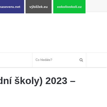
naseveru.net
výběžek.eu
cokolivokoli.cz
dní školy) 2023 –